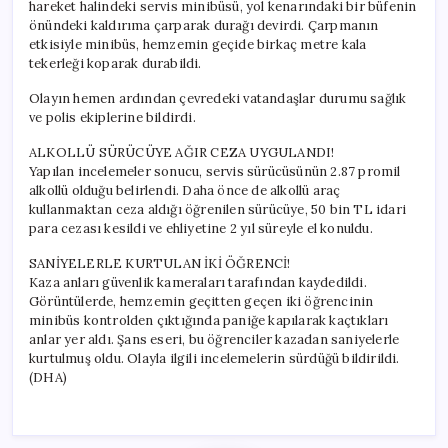
hareket halindeki servis minibüsü, yol kenarındaki bir büfenin
önündeki kaldırıma çarparak durağı devirdi. Çarpmanın
etkisiyle minibüs, hemzemin geçide birkaç metre kala
tekerleği koparak durabildi.
Olayın hemen ardından çevredeki vatandaşlar durumu sağlık
ve polis ekiplerine bildirdi.
ALKOLLÜ SÜRÜCÜYE AĞIR CEZA UYGULANDI!
Yapılan incelemeler sonucu, servis sürücüsünün 2.87 promil
alkollü olduğu belirlendi. Daha önce de alkollü araç
kullanmaktan ceza aldığı öğrenilen sürücüye, 50 bin TL idari
para cezası kesildi ve ehliyetine 2 yıl süreyle el konuldu.
SANİYELERLE KURTULAN İKİ ÖĞRENCİ!
Kaza anları güvenlik kameraları tarafından kaydedildi.
Görüntülerde, hemzemin geçitten geçen iki öğrencinin
minibüs kontrolden çıktığında paniğe kapılarak kaçtıkları
anlar yer aldı. Şans eseri, bu öğrenciler kazadan saniyelerle
kurtulmuş oldu. Olayla ilgili incelemelerin sürdüğü bildirildi.
(DHA)