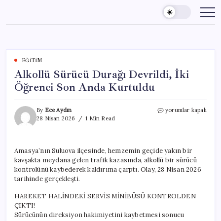
Skip
to
content
EĞITIM
Alkollü Sürücü Durağı Devrildi, İki
Öğrenci Son Anda Kurtuldu
Alkollü
By
Ece Aydın
yorumlar kapalı
Sürücü
28 Nisan 2026
1 Min Read
Durağı
Devrildi,
İki
Amasya’nın Suluova ilçesinde, hemzemin geçide yakın bir
Öğrenci
kavşakta meydana gelen trafik kazasında, alkollü bir sürücü
Son
Anda
kontrolünü kaybederek kaldırıma çarptı. Olay, 28 Nisan 2026
Kurtuldu
tarihinde gerçekleşti.
için
HAREKET HALİNDEKİ SERVİS MİNİBÜSÜ KONTROLDEN
ÇIKTI!
Sürücünün direksiyon hakimiyetini kaybetmesi sonucu