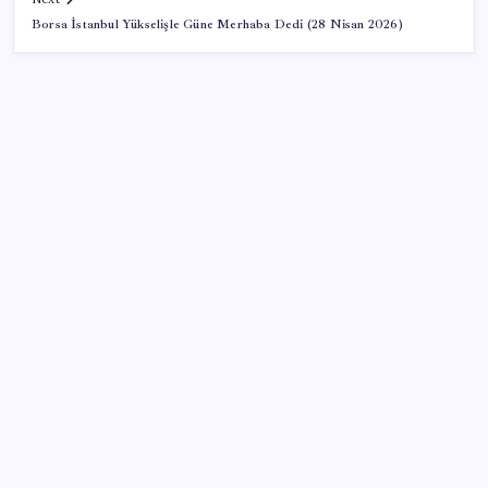
Borsa İstanbul Yükselişle Güne Merhaba Dedi (28 Nisan 2026)
SON YAZILAR
Google Messages’a Yeni Uzun Basma Menüsü Geldi
ABD’de tüketici kredileri beklentileri aştı
Telif baskısı sonuç verdi: Suno şarkılarına dijital imza
geliyor
Ömer Günel’in avukatlarından suç duyurusu:
‘Soruşturmanın gizliliği ihlal edildi’