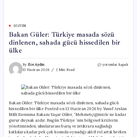
EĞITIM
Bakan Güler: Türkiye masada sözü
dinlenen, sahada gücü hissedilen bir
ülke
Bakan
By
Ece Aydın
yorumlar kapalı
Güler:
13 Haziran 2026
2 Min Read
Türkiye
masada
sözü
dinlenen,
sahada
gücü
Bakan Güler: Türkiye masada sözü dinlenen, sahada gücü
hissedilen
hissedilen bir ülke Posted on 13 Haziran 2026 by Yusuf Arslan
bir
Milli Savunma Bakanı Yaşar Güler, “Mehmetçiğimizle ne kadar
ülke
gurur duysak azdır. Bugün Türkiye ‘nin bölgesel krizlerin
için
yönetiminden, uluslararası barış ve istikrara sağladığı
katkılara kadar pek çok konuda oynadığı aktif rol artık herkes