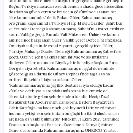
tarafından kabul edilen stratejik bir gerçeklik haline gelmiştir.
Bugün Türkiye masada sözü dinlenen, sahada gücü hissedilen,
dostlarına güven veren ve krizlerin çözümünde aranan bir
ülke konumundadır.” dedi. Bakan Güler, Kahramanmaraş
programı kapsamında Türkiye Harp Malulü Gaziler, Şehit Dul
ve Yetimler Derneği Kahramanmaraş Şubesi’ni ziyaret ettikten
sonra Valiliğe geçti. Burada Vali Mükerrem Ünlüer ve kurum
amirlerince karşılanan Güler, Valilik Şeref Defteri’ni imzaladı.
Onikişubat ilçesinde esnaf ziyareti gerçekleştiren Güler,
Türkiye Muharip Gaziler Derneği Kahramanmaraş Şubesi’ne
geçti. Gazi ve şehit yakınlarının ihtiyaç ve sıkıntılarını
dinleyen Güler, ardından Büyükşehir Belediye Başkanı Fırat
Görgel’i ziyaret etti. Kahramanmaraş’ın işgal döneminde
gösterdiği asil duruş ile Güney Cephesi’nde işgali sona
erdiren ilk şehir olduğunu anlatan Güler,
“Kahramanmaraş’ımız yiğitlik destanlarıyla olduğu kadar
kültür ve edebiyat alanındaki müstesna birikimiyle de
ülkemizin önde gelen şehirlerinden biridir. Necip Fazıl
Kısakürek’ten Abdürrahim Karakoç’a, Erdem Bayazıt’tan
Cahit Zarifoğlu’na kadar pek çok kıymetli fikir ve edebiyat
insanını yetiştiren şehrimizin bu güçlü birikimi uluslararası
arenada da yankı bulmuştur. Nitekim 31 Ekim 2025 tarihinde
Fransa’nın başkenti Paris’te düzenlenen ‘Dünya Şehirler
Günü’ oturumunda Kahramanmaraş’ımız UNESCO Yaratıcı