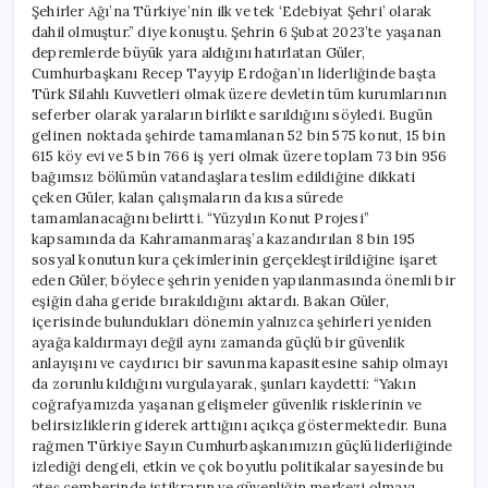
Şehirler Ağı’na Türkiye’nin ilk ve tek ‘Edebiyat Şehri’ olarak
dahil olmuştur.” diye konuştu. Şehrin 6 Şubat 2023’te yaşanan
depremlerde büyük yara aldığını hatırlatan Güler,
Cumhurbaşkanı Recep Tayyip Erdoğan’ın liderliğinde başta
Türk Silahlı Kuvvetleri olmak üzere devletin tüm kurumlarının
seferber olarak yaraların birlikte sarıldığını söyledi. Bugün
gelinen noktada şehirde tamamlanan 52 bin 575 konut, 15 bin
615 köy evi ve 5 bin 766 iş yeri olmak üzere toplam 73 bin 956
bağımsız bölümün vatandaşlara teslim edildiğine dikkati
çeken Güler, kalan çalışmaların da kısa sürede
tamamlanacağını belirtti. “Yüzyılın Konut Projesi”
kapsamında da Kahramanmaraş’a kazandırılan 8 bin 195
sosyal konutun kura çekimlerinin gerçekleştirildiğine işaret
eden Güler, böylece şehrin yeniden yapılanmasında önemli bir
eşiğin daha geride bırakıldığını aktardı. Bakan Güler,
içerisinde bulundukları dönemin yalnızca şehirleri yeniden
ayağa kaldırmayı değil aynı zamanda güçlü bir güvenlik
anlayışını ve caydırıcı bir savunma kapasitesine sahip olmayı
da zorunlu kıldığını vurgulayarak, şunları kaydetti: “Yakın
coğrafyamızda yaşanan gelişmeler güvenlik risklerinin ve
belirsizliklerin giderek arttığını açıkça göstermektedir. Buna
rağmen Türkiye Sayın Cumhurbaşkanımızın güçlü liderliğinde
izlediği dengeli, etkin ve çok boyutlu politikalar sayesinde bu
ateş çemberinde istikrarın ve güvenliğin merkezi olmayı