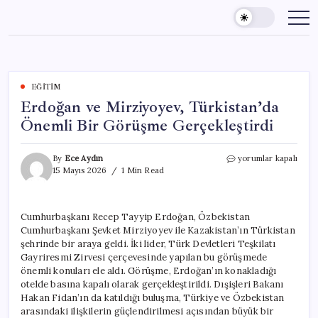
Skip
to
content
EĞITIM
Erdoğan ve Mirziyoyev, Türkistan’da
Önemli Bir Görüşme Gerçekleştirdi
Erdoğan
By
Ece Aydın
yorumlar kapalı
ve
15 Mayıs 2026
1 Min Read
Mirziyoyev,
Türkistan’da
Önemli
Cumhurbaşkanı Recep Tayyip Erdoğan, Özbekistan
Bir
Cumhurbaşkanı Şevket Mirziyoyev ile Kazakistan’ın Türkistan
Görüşme
Gerçekleştirdi
şehrinde bir araya geldi. İki lider, Türk Devletleri Teşkilatı
için
Gayriresmi Zirvesi çerçevesinde yapılan bu görüşmede
önemli konuları ele aldı. Görüşme, Erdoğan’ın konakladığı
otelde basına kapalı olarak gerçekleştirildi. Dışişleri Bakanı
Hakan Fidan’ın da katıldığı buluşma, Türkiye ve Özbekistan
arasındaki ilişkilerin güçlendirilmesi açısından büyük bir