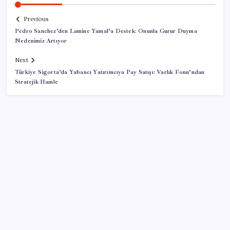
Previous
Pedro Sanchez’den Lamine Yamal’a Destek: Onunla Gurur Duyma
Nedenimiz Artıyor
Next
Türkiye Sigorta’da Yabancı Yatırımcıya Pay Satışı: Varlık Fonu’ndan
Stratejik Hamle
SON YAZILAR
Ömrü kısaltan 3 sessiz tehlike! Çocuklarımız bizden