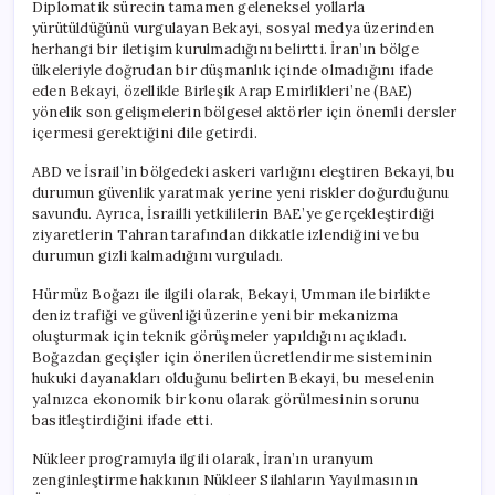
Diplomatik sürecin tamamen geleneksel yollarla
yürütüldüğünü vurgulayan Bekayi, sosyal medya üzerinden
herhangi bir iletişim kurulmadığını belirtti. İran’ın bölge
ülkeleriyle doğrudan bir düşmanlık içinde olmadığını ifade
eden Bekayi, özellikle Birleşik Arap Emirlikleri’ne (BAE)
yönelik son gelişmelerin bölgesel aktörler için önemli dersler
içermesi gerektiğini dile getirdi.
ABD ve İsrail’in bölgedeki askeri varlığını eleştiren Bekayi, bu
durumun güvenlik yaratmak yerine yeni riskler doğurduğunu
savundu. Ayrıca, İsrailli yetkililerin BAE’ye gerçekleştirdiği
ziyaretlerin Tahran tarafından dikkatle izlendiğini ve bu
durumun gizli kalmadığını vurguladı.
Hürmüz Boğazı ile ilgili olarak, Bekayi, Umman ile birlikte
deniz trafiği ve güvenliği üzerine yeni bir mekanizma
oluşturmak için teknik görüşmeler yapıldığını açıkladı.
Boğazdan geçişler için önerilen ücretlendirme sisteminin
hukuki dayanakları olduğunu belirten Bekayi, bu meselenin
yalnızca ekonomik bir konu olarak görülmesinin sorunu
basitleştirdiğini ifade etti.
Nükleer programıyla ilgili olarak, İran’ın uranyum
zenginleştirme hakkının Nükleer Silahların Yayılmasının