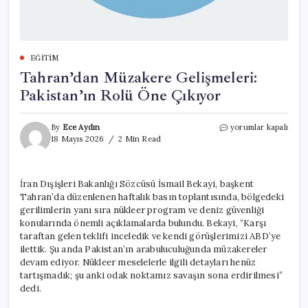
EĞITIM
Tahran’dan Müzakere Gelişmeleri:
Pakistan’ın Rolü Öne Çıkıyor
Tahran’dan
By
Ece Aydın
yorumlar kapalı
Müzakere
18 Mayıs 2026
2 Min Read
Gelişmeleri:
Pakistan’ın
Rolü
İran Dışişleri Bakanlığı Sözcüsü İsmail Bekayi, başkent
Öne
Tahran’da düzenlenen haftalık basın toplantısında, bölgedeki
Çıkıyor
için
gerilimlerin yanı sıra nükleer program ve deniz güvenliği
konularında önemli açıklamalarda bulundu. Bekayi, “Karşı
taraftan gelen teklifi inceledik ve kendi görüşlerimizi ABD’ye
ilettik. Şu anda Pakistan’ın arabuluculuğunda müzakereler
devam ediyor. Nükleer meselelerle ilgili detayları henüz
tartışmadık; şu anki odak noktamız savaşın sona erdirilmesi”
dedi.