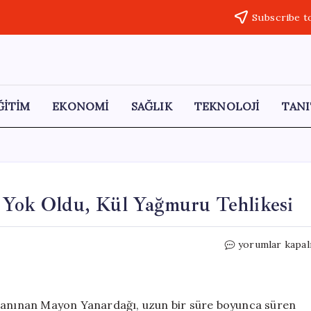
Subscribe t
ĞİTİM
EKONOMİ
SAĞLIK
TEKNOLOJİ
TANI
r Yok Oldu, Kül Yağmuru Tehlikesi
Mayon
yorumlar kapal
Yanardağı
Patladı:
Evler
Yok
yla tanınan Mayon Yanardağı, uzun bir süre boyunca süren