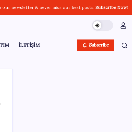
o our newsletter & never miss our best posts.
Subscribe Now!
TIM
İLETİŞİM
Subscribe
ı
SON YAZILAR
Telif baskısı sonuç verdi: Suno şarkılarına
dijital imza geliyor