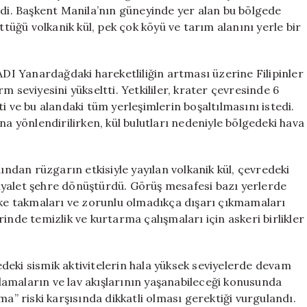
Oldu,
rdi. Başkent Manila’nın güneyinde yer alan bu bölgede
Kül
üğü volkanik kül, pek çok köyü ve tarım alanını yerle bir
Yağmuru
Tehlikesi
için
anardağdaki hareketliliğin artması üzerine Filipinler
m seviyesini yükseltti. Yetkililer, krater çevresinde 6
etti ve bu alandaki tüm yerleşimlerin boşaltılmasını istedi.
na yönlendirilirken, kül bulutları nedeniyle bölgedeki hava
 rüzgarın etkisiyle yayılan volkanik kül, çevredeki
ayalet şehre dönüştürdü. Görüş mesafesi bazı yerlerde
aske takmaları ve zorunlu olmadıkça dışarı çıkmamaları
inde temizlik ve kurtarma çalışmaları için askeri birlikler
i sismik aktivitelerin hala yüksek seviyelerde devam
atlamaların ve lav akışlarının yaşanabileceği konusunda
ma” riski karşısında dikkatli olması gerektiği vurgulandı.