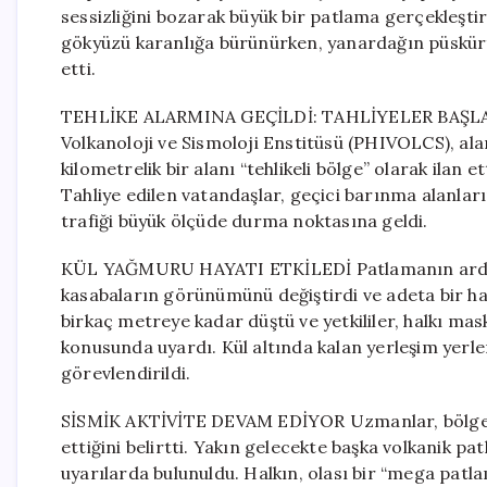
sessizliğini bozarak büyük bir patlama gerçekleşti
gökyüzü karanlığa bürünürken, yanardağın püskürtt
etti.
TEHLİKE ALARMINA GEÇİLDİ: TAHLİYELER BAŞLADI Y
Volkanoloji ve Sismoloji Enstitüsü (PHIVOLCS), alar
kilometrelik bir alanı “tehlikeli bölge” olarak ilan 
Tahliye edilen vatandaşlar, geçici barınma alanları
trafiği büyük ölçüde durma noktasına geldi.
KÜL YAĞMURU HAYATI ETKİLEDİ Patlamanın ardından
kasabaların görünümünü değiştirdi ve adeta bir h
birkaç metreye kadar düştü ve yetkililer, halkı m
konusunda uyardı. Kül altında kalan yerleşim yerler
görevlendirildi.
SİSMİK AKTİVİTE DEVAM EDİYOR Uzmanlar, bölgedek
ettiğini belirtti. Yakın gelecekte başka volkanik p
uyarılarda bulunuldu. Halkın, olası bir “mega patla