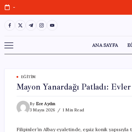
Skip
-
to
content
https://www.facebook.com/
https://twitter.com/
https://t.me/
https://www.instagram.com/
https://youtube.com/
ANA SAYFA
E
EĞITIM
Mayon Yanardağı Patladı: Evle
By
Ece Aydın
3 Mayıs 2026
1 Min Read
Filipinler’in Albay eyaletinde, eşsiz konik yapısı