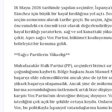
18 Mayıs 2026 tarihinde yapılan seçimler, İspanya
Sánchez için büyük bir hayal kırıklığına yol açtı. S
seçim sonucunu alarak tarihe geçti. Bu seçim, Ağu
öncesindeki en önemli test olarak değerlendiriliyord
hayal kırıklığı yaratırken, sağ ve sol kanattaki yük
çekti. Aşırı sağcı Vox Partisi, hükümet koalisyonu
belirleyici bir konuma geldi.
**Sağcı Partilerin Yükselişi**
Muhafazakâr Halk Partisi (PP), seçimleri birinc
çoğunluğunu kaybetti. Bölge başkanı Juan Manuel 
başarıyı elde edemediklerini ancak yine de iyi bir 
yüksek başarıya ulaşamadık. Ancak yine de mükemm
kurma sorumluluğunu üstlenmek artık bize düşüyor
karşıtı Vox Partisi’nin desteğine ihtiyaç duyuyor. 
istediğini çok açık bir şekilde ortaya koydu. Onların
Vox, bu politikayla İspanyol vatandaşlarına kamu k