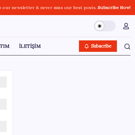
o our newsletter & never miss our best posts.
Subscribe Now!
TIM
İLETİŞİM
Subscribe
SON YAZILAR
Kılıçdaroğlu görevden almıştı… YSK’den
‘YENİ Parti’ kararı: Mehmet Hadimi