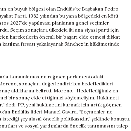
Zor
Durumda:
’nın en büyük bölgesi olan Endülüs’te Başbakan Pedro
Aşırı
osyalist Parti, 1982 yılından bu yana bölgedeki en kötü
Sağ
stos 2027’de yapılması planlanan genel seçimler
Partiler
u. Seçim sonuçları, ülkedeki iki ana siyasi parti için
İspanya’da
selen hareketlerin önemli bir başarı elde etmesi dikkat
Güçleniyor
na katılma fırsatı yakalayarak Sánchez’in hükümetinde
için
i sırada tamamlamasına rağmen parlamentodaki
Moreno, sonuçları değerlendirirken hedefledikleri
sonuç aldıklarını belirtti. Moreno, “Hedeflediğimiz en
el bir sonuç elde ettiğimizi söylemeliyim. Hükümeti
,” dedi. PP, yeni hükümetini kurmak için artık göçmen
Vox’un Endülüs lideri Manuel Gavira, “Seçmenler ne
 istediği şey ulusal öncelik politikasıdır,” şeklinde konuştu.
onutları ve sosyal yardımlarda öncelik tanınmasını talep