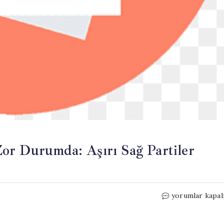
or Durumda: Aşırı Sağ Partiler
Başbakan
yorumlar kapal
Sanchez
Seçimlerde