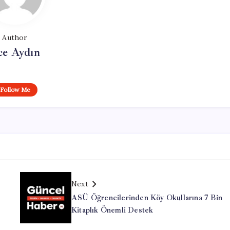
Author
ce Aydın
Follow Me
Next
ASÜ Öğrencilerinden Köy Okullarına 7 Bin
Kitaplık Önemli Destek