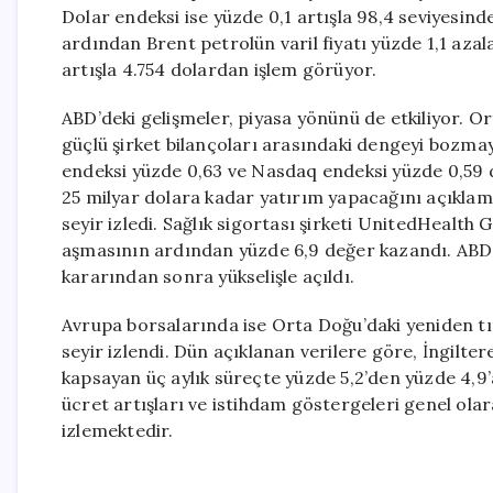
Dolar endeksi ise yüzde 0,1 artışla 98,4 seviyesin
ardından Brent petrolün varil fiyatı yüzde 1,1 azala
artışla 4.754 dolardan işlem görüyor.
ABD’deki gelişmeler, piyasa yönünü de etkiliyor. Or
güçlü şirket bilançoları arasındaki dengeyi bozma
endeksi yüzde 0,63 ve Nasdaq endeksi yüzde 0,59 
25 milyar dolara kadar yatırım yapacağını açıklama
seyir izledi. Sağlık sigortası şirketi UnitedHealth 
aşmasının ardından yüzde 6,9 değer kazandı. ABD’
kararından sonra yükselişle açıldı.
Avrupa borsalarında ise Orta Doğu’daki yeniden tırm
seyir izlendi. Dün açıklanan verilere göre, İngilte
kapsayan üç aylık süreçte yüzde 5,2’den yüzde 4,9’a
ücret artışları ve istihdam göstergeleri genel olara
izlemektedir.