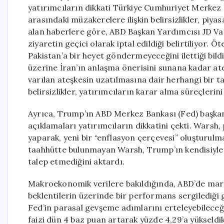
yatırımcıların dikkati Türkiye Cumhuriyet Merkez 
arasındaki müzakerelere ilişkin belirsizlikler, piy
alan haberlere göre, ABD Başkan Yardımcısı JD Van
ziyaretin geçici olarak iptal edildiği belirtiliyor.
Pakistan’a bir heyet göndermeyeceğini ilettiği bild
üzerine İran’ın anlaşma önerisini sunana kadar ate
varılan ateşkesin uzatılmasına dair herhangi bir ta
belirsizlikler, yatırımcıların karar alma süreçlerin
Ayrıca, Trump’ın ABD Merkez Bankası (Fed) başkanl
açıklamaları yatırımcıların dikkatini çekti. Warsh, p
yaparak, yeni bir “enflasyon çerçevesi” oluşturulması
taahhütte bulunmayan Warsh, Trump’ın kendisiyle 
talep etmediğini aktardı.
Makroekonomik verilere bakıldığında, ABD’de mart
beklentilerin üzerinde bir performans sergilediği 
Fed’in parasal gevşeme adımlarını erteleyebileceği
faizi dün 4 baz puan artarak yüzde 4,29’a yükseld