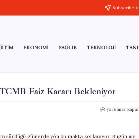
Subscribe t
ĞİTİM
EKONOMİ
SAĞLIK
TEKNOLOJİ
TANI
k: TCMB Faiz Kararı Bekleniyor
Küresel
yorumlar kapal
Piyasalarda
Belirsizlik:
TCMB
Faiz
iğin sürdüğü günlerde yön bulmakta zorlanıyor. Bugün ise