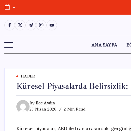
Skip
-
to
content
https://www.facebook.com/
https://twitter.com/
https://t.me/
https://www.instagram.com/
https://youtube.com/
ANA SAYFA
E
HABER
Küresel Piyasalarda Belirsizli
By
Ece Aydın
23 Nisan 2026
2 Min Read
Küresel piyasalar, ABD ile İran arasındaki gerginl