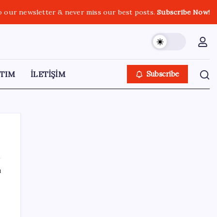
o our newsletter & never miss our best posts.
Subscribe Now!
TIM
İLETİŞİM
Subscribe
ı
SON YAZILAR
Konya’da para geçmeyen otel açıldı: Yemek
de konaklama da bedava ama tek bir şartı