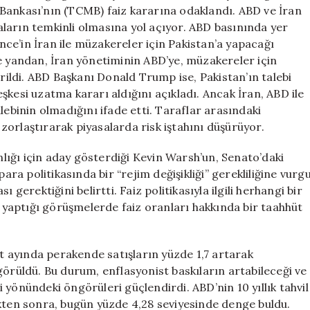
Kararı
Bankası’nın (TCMB) faiz kararına odaklandı. ABD ve İran
Bekleniyor
asaların temkinli olmasına yol açıyor. ABD basınında yer
için
ce’in İran ile müzakereler için Pakistan’a yapacağı
 Öte yandan, İran yönetiminin ABD’ye, müzakereler için
irildi. ABD Başkanı Donald Trump ise, Pakistan’ın talebi
şkesi uzatma kararı aldığını açıkladı. Ancak İran, ABD ile
lebinin olmadığını ifade etti. Taraflar arasındaki
i zorlaştırarak piyasalarda risk iştahını düşürüyor.
ığı için aday gösterdiği Kevin Warsh’un, Senato’daki
ara politikasında bir “rejim değişikliği” gerekliliğine vurg
 gerektiğini belirtti. Faiz politikasıyla ilgili herhangi bir
yaptığı görüşmelerde faiz oranları hakkında bir taahhüt
 ayında perakende satışların yüzde 1,7 artarak
görüldü. Bu durum, enflasyonist baskıların artabileceği ve
 yönündeki öngörüleri güçlendirdi. ABD’nin 10 yıllık tahvil
ikten sonra, bugün yüzde 4,28 seviyesinde denge buldu.