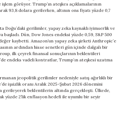
de işlem görüyor. Trump’ın ateşkes açıklamalarının
rak 93,8 dolara gerilerken, altının ons fiyatı yüzde 0,7
ta Doğu’daki gerilimler, yapay zeka kaynaklı iyimserlik ve
ya başladı. Dün, Dow Jones endeksi yüzde 0,59, S&P 500
değer kaybetti. Amazon’un yapay zeka şirketi Anthropic’e
sının ardından hisse senetleri gün içinde dalgalı bir
Group, ilk çeyrek finansal sonuçlarının beklentileri
de endeks vadeli kontratlar, Trump’ın ateşkesi uzatma
anan jeopolitik gerilimler nedeniyle satış ağırlıklı bir
re’de işsizlik oranı Aralık 2025-Şubat 2026 dönemini
 gerileyerek beklentilerin altında gerçekleşti. Ülkede,
k yüzde 2’lik enflasyon hedefi ile uyumlu bir seyir