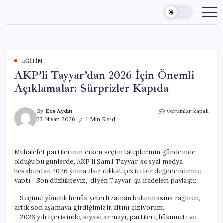
Skip
to
content
EĞITIM
AKP’li Tayyar’dan 2026 İçin Önemli
Açıklamalar: Sürprizler Kapıda
AKP’li
By
Ece Aydın
yorumlar kapalı
Tayyar’dan
23 Nisan 2026
1 Min Read
2026
İçin
Önemli
Muhalefet partilerinin erken seçim taleplerinin gündemde
Açıklamalar:
olduğu bu günlerde, AKP’li Şamil Tayyar, sosyal medya
Sürprizler
Kapıda
hesabından 2026 yılına dair dikkat çekici bir değerlendirme
için
yaptı. “Son düzlükteyiz,” diyen Tayyar, şu ifadeleri paylaştı:
– Seçime yönelik henüz yeterli zaman bulunmasına rağmen,
artık son aşamaya girdiğimizin altını çiziyorum.
– 2026 yılı içerisinde, siyasi arenayı, partileri, hükümeti ve