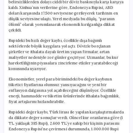
belirsizliklerden dolayı ciddi bir döviz baskısıyla karşı karşıya
kaldı. Xinhua’nın verilerine göre, Endonezya Rupisi, ABD
doları karşısında 17.500 seviyesine gerileyerek tarihinin en
düşük seviyesine ulaştı. Yerel medyada bu düşüş, “paranın
ölümü” olarak yorumlanarak ekonomik kırılganlığa dikkat
çekildi.
Rupideki bu hızlı değer kaybı, özellikle dışa bağımlı
sektörlerde büyük kaygılara yol açtı. Dövizle borçlanan
şirketler ve ithalata dayalı üretim yapan firmalar, artan
maliyetler nedeniyle zor günler geçiriyor. Uzmanlar, bu kur
hareketliliğinin piyasalara zincirleme etkiler yaratabileceği
konusunda uyarıyor.
Ekonomistler, yerel para birimindeki bu değer kaybının
tüketici fiyatlarına olumsuz yansıyacağını ve yeni bir
enflasyon dalgasına yol açabileceğini düşünüyor. Özellikle
enerji, hammadde ve tüketim ürünlerinde ithalata bağımlılık,
fiyat artışlarını hızlandırabilir.
Rupideki değer kaybı, Türk lirası ile yapılan karşılaştırmalarda
da dikkate değer sonuçlar verdi. Güncel kur oranlarına göre (1
TL yaklaşık 385 Rupi), 2.600 TL’ye sahip bir kişinin parasını
Endonezya Rupisi’ne çevirmesi durumunda, 1.000.000 Rupi