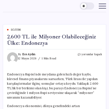
Skip
to
content
EĞITIM
2.600 TL ile Milyoner Olabileceğiniz
Ülke: Endonezya
2.600
By
Ece Aydın
yorumlar kapalı
TL
12 Mayıs 2026
1 Min Read
ile
Milyoner
Olabileceğiniz
Endonezya Rupisi’nde meydana gelen hızlı değer kaybı,
Ülke:
küresel finans piyasalarını sarsarken, Türk lirası ile yapılan
Endonezya
için
karşılaştırmalar ilginç sonuçlar ortaya koydu. Yaklaşık 2.600
TL’lik bir birikimi olan kişi, bu parayı Endonezya Rupisi’ne
çevirdiğinde 1 milyon Rupi seviyesine ulaşarak “milyoner”
unvanını kazanabiliyor.
Endonezya ekonomisi, dünya genelindeki artan