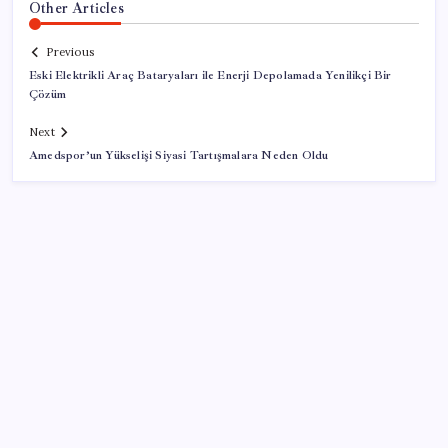
Other Articles
Previous
Eski Elektrikli Araç Bataryaları ile Enerji Depolamada Yenilikçi Bir
Çözüm
Next
Amedspor’un Yükselişi Siyasi Tartışmalara Neden Oldu
SON YAZILAR
Google Messages’a Yeni Uzun Basma Menüsü Geldi