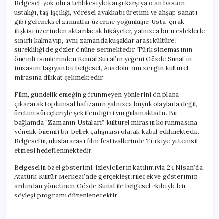
Belgesel, yok olma tehlikesiyle karşı karşıya olan baston
ustalığı, taş işçiliği, yöresel ayakkabı üretimi ve ahşap sanatı
gibi geleneksel zanaatlar üzerine yoğunlaşır. Usta-çırak
ilişkisi üzerinden aktarılacak hikâyeler, yalnızca bu mesleklerle
sınırlı kalmayıp, aynı zamanda kuşaklar arası kültürel
sürekliliği de gözler önüne sermektedir. Türk sinemasının
önemli isimlerinden Kemal Sunal’ın yeğeni Gözde Sunal’ın
imzasını taşıyan bu belgesel, Anadolu’nun zengin kültürel
mirasına dikkat çekmektedir.
Film, gündelik emeğin görünmeyen yönlerini ön plana
çıkararak toplumsal hafızanın yalnızca büyük olaylarla değil,
üretim süreçleriyle şekillendiğini vurgulamaktadır. Bu
bağlamda “Zamanın Ustaları”, kültürel mirasın korunmasına
yönelik önemli bir bellek çalışması olarak kabul edilmektedir.
Belgeselin, uluslararası film festivallerinde Türkiye’yi temsil
etmesi hedeflenmektedir.
Belgeselin özel gösterimi, izleyicilerin katılımıyla 24 Nisan’da
Atatürk Kültür Merkezi’nde gerçekleştirilecek ve gösterimin
ardından yönetmen Gözde Sunal ile belgesel ekibiyle bir
söyleşi programı düzenlenecektir.