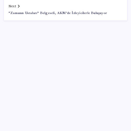
Next
“Zamanın Ustaları” Belgeseli, AKM’de İzleyicilerle Buluşuyor
SON YAZILAR
Google Messages’a Yeni Uzun Basma Menüsü Geldi
ABD’de tüketici kredileri beklentileri aştı
Telif baskısı sonuç verdi: Suno şarkılarına dijital imza
geliyor
Ömer Günel’in avukatlarından suç duyurusu:
‘Soruşturmanın gizliliği ihlal edildi’