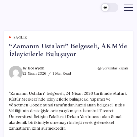
Skip
to
content
SAĞLIK
“Zamanın Ustaları” Belgeseli, AKM’de
İzleyicilerle Buluşuyor
“Zamanın
By
Ece Aydın
yorumlar kapalı
Ustaları”
22 Nisan 2026
1 Min Read
Belgeseli,
AKM’de
İzleyicilerle
“Zamanın Ustaları” belgeseli, 24 Nisan 2026 tarihinde Atatürk
Buluşuyor
Kültür Merkezi’nde izleyicilerle buluşacak. Yapımcı ve
için
yönetmen Gözde Sunal tarafından hazırlanan belgesel, Bitlis
Valiliği’nin desteğiyle ortaya çıkmıştır. İstanbul Ticaret
Üniversitesi İletişim Fakültesi Dekan Yardımcısı olan Sunal,
akademik birikimiyle sinemayı birleştirerek geleneksel
zanaatların izini sürmektedir.