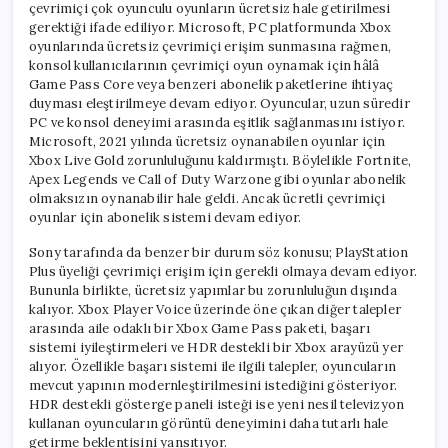
çevrimiçi çok oyunculu oyunların ücretsiz hale getirilmesi
gerektiği ifade ediliyor. Microsoft, PC platformunda Xbox
oyunlarında ücretsiz çevrimiçi erişim sunmasına rağmen,
konsol kullanıcılarının çevrimiçi oyun oynamak için hâlâ
Game Pass Core veya benzeri abonelik paketlerine ihtiyaç
duyması eleştirilmeye devam ediyor. Oyuncular, uzun süredir
PC ve konsol deneyimi arasında eşitlik sağlanmasını istiyor.
Microsoft, 2021 yılında ücretsiz oynanabilen oyunlar için
Xbox Live Gold zorunluluğunu kaldırmıştı. Böylelikle Fortnite,
Apex Legends ve Call of Duty Warzone gibi oyunlar abonelik
olmaksızın oynanabilir hale geldi. Ancak ücretli çevrimiçi
oyunlar için abonelik sistemi devam ediyor.
Sony tarafında da benzer bir durum söz konusu; PlayStation
Plus üyeliği çevrimiçi erişim için gerekli olmaya devam ediyor.
Bununla birlikte, ücretsiz yapımlar bu zorunluluğun dışında
kalıyor. Xbox Player Voice üzerinde öne çıkan diğer talepler
arasında aile odaklı bir Xbox Game Pass paketi, başarı
sistemi iyileştirmeleri ve HDR destekli bir Xbox arayüzü yer
alıyor. Özellikle başarı sistemi ile ilgili talepler, oyuncuların
mevcut yapının modernleştirilmesini istediğini gösteriyor.
HDR destekli gösterge paneli isteği ise yeni nesil televizyon
kullanan oyuncuların görüntü deneyimini daha tutarlı hale
getirme beklentisini yansıtıyor.