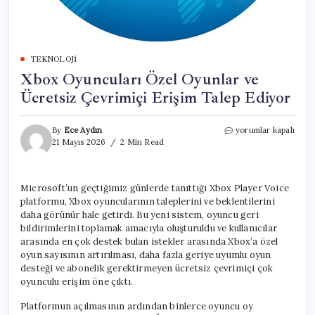
TEKNOLOJI
Xbox Oyuncuları Özel Oyunlar ve
Ücretsiz Çevrimiçi Erişim Talep Ediyor
Xbox
By
Ece Aydın
yorumlar kapalı
Oyuncuları
21 Mayıs 2026
2 Min Read
Özel
Oyunlar
ve
Microsoft’un geçtiğimiz günlerde tanıttığı Xbox Player Voice
Ücretsiz
platformu, Xbox oyuncularının taleplerini ve beklentilerini
Çevrimiçi
Erişim
daha görünür hale getirdi. Bu yeni sistem, oyuncu geri
Talep
bildirimlerini toplamak amacıyla oluşturuldu ve kullanıcılar
Ediyor
arasında en çok destek bulan istekler arasında Xbox’a özel
için
oyun sayısının artırılması, daha fazla geriye uyumlu oyun
desteği ve abonelik gerektirmeyen ücretsiz çevrimiçi çok
oyunculu erişim öne çıktı.
Platformun açılmasının ardından binlerce oyuncu oy