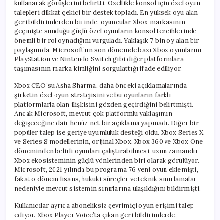
kullanarak görüşlerini belirtti. Özellikle konsol için özel oyun
talepleri dikkat çekici bir destek topladı. En yüksek oyu alan
geri bildirimlerden birinde, oyuncular Xbox markasının
geçmişte sunduğu güçlü özel oyunların konsol tercihlerinde
önemli bir rol oynadığını vurguladı. Yaklaşık 7 bin oy alan bir
paylaşımda, Microsoft’un son dönemde bazı Xbox oyunlarını
PlayStation ve Nintendo Switch gibi diğer platformlara
taşımasının marka kimliğini sorgulattığı ifade ediliyor.
Xbox CEO’su Asha Sharma, daha önceki açıklamalarında
şirketin özel oyun stratejisini ve bu oyunların farklı
platformlarla olan ilişkisini gözden geçirdiğini belirtmişti.
Ancak Microsoft, mevcut çok platformlu yaklaşımın
değişeceğine dair henüz net bir açıklama yapmadı. Diğer bir
popüler talep ise geriye uyumluluk desteği oldu. Xbox Series X
ve Series S modellerinin, orijinal Xbox, Xbox 360 ve Xbox One
döneminden belirli oyunları çalıştırabilmesi, uzun zamandır
Xbox ekosisteminin güçlü yönlerinden biri olarak görülüyor.
Microsoft, 2021 yılında bu programa 76 yeni oyun eklemişti,
fakat o dönem lisans, hukuki süreçler ve teknik sınırlamalar
nedeniyle mevcut sistemin sınırlarına ulaşıldığını bildirmişti.
Kullanıcılar ayrıca aboneliksiz çevrimiçi oyun erişimi talep
ediyor. Xbox Player Voice’ta çıkan geri bildirimlerde,