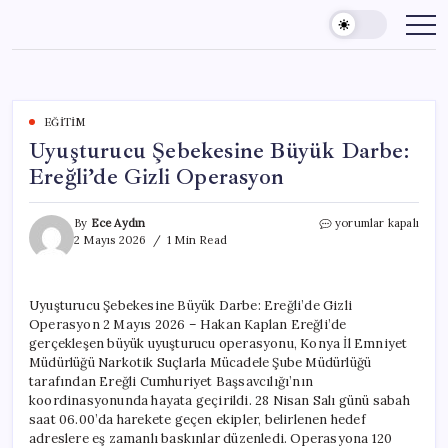
Skip
to
content
EĞITIM
Uyuşturucu Şebekesine Büyük Darbe:
Ereğli’de Gizli Operasyon
Uyuşturucu
By
Ece Aydın
yorumlar kapalı
Şebekesine
2 Mayıs 2026
1 Min Read
Büyük
Darbe:
Ereğli’de
Uyuşturucu Şebekesine Büyük Darbe: Ereğli’de Gizli
Gizli
Operasyon 2 Mayıs 2026 – Hakan Kaplan Ereğli’de
Operasyon
için
gerçekleşen büyük uyuşturucu operasyonu, Konya İl Emniyet
Müdürlüğü Narkotik Suçlarla Mücadele Şube Müdürlüğü
tarafından Ereğli Cumhuriyet Başsavcılığı’nın
koordinasyonunda hayata geçirildi. 28 Nisan Salı günü sabah
saat 06.00’da harekete geçen ekipler, belirlenen hedef
adreslere eş zamanlı baskınlar düzenledi. Operasyona 120