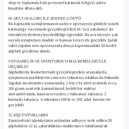
ekip ve toplamda 640 personel katılarak bölgeyi adeta
kuşatma altına aldı.
16 ARA YAKALAMA İLE ŞEBEKE ÇÖKTÜ
Bu kapsamlı soruşturmanın sadece operasyon günüyle sınırlı
kalmadığı, öncesinde gerçekleştirilen 16 “ara yakalama” ile
önemli bir ilerleme kaydedildiği öğrenildi. Bu ara süreçte çok
sayıda uyuşturucu madde ve hassas terazi ele geçirildi. Şafak
vakti yapılan son operasyonla dosya kapsamındaki 55 hedef
şüpheli gözaltına alındı.
CEPHANELİK VE UYUŞTURUCU MALZEMELERİ ELE
GEÇİRİLDİ
Şüphelilerin ikametlerinde gerçekleştirilen aramalarda,
uyuşturucu maddelerin yanı sıra ruhsatsız silahlar da bulundu.
Yapılan incelemeler sonucunda; 2 bin 234 adet sentetik ecza,
318 gram sentetik kannabinoid, belirli bir miktar
metamfetamin, hassas teraziler, 1 ruhsatsız tabanca, 2
kurusıkı tabanca, 4 ruhsatsız tüfek ve 205 adet mermi ele
geçirildi.
32 KİŞİ TUTUKLANDI
Emniyetteki işlemlerinin ardından adliyeye sevk edilen 55
şüpheliden 32’si, çıkarıldıkları mahkemece tutuklanarak