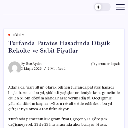
Skip
to
content
EĞITIM
Turfanda Patates Hasadında Düşük
Rekolte ve Sabit Fiyatlar
Turfanda
By
Ece Aydın
yorumlar kapalı
Patates
3 Mayıs 2026
2 Min Read
Hasadında
Düşük
Rekolte
Adana’da “sarı altın” olarak bilinen turfanda patates hasadı
ve
başladı. Ancak bu yıl, şiddetli yağışlar nedeniyle kent genelinde
Sabit
Fiyatlar
ekilen 61 bin dönüm alanda hasat verimi düştü. Geçtiğimiz
için
yıllarda dönüm başına 4-5 ton rekolte elde edilirken, bu yıl
çiftçiler yalnızca 3 ton ürün alıyor.
Turfanda patatesin kilogram fiyatı, geçen yıla göre pek
değişmeyerek 23 ile 25 lira arasında alıcı buluyor. Hasat