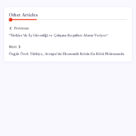
Other Articles
Previous
‘Türkiye’de İş Güvenliği ve Çalışma Koşulları Alarm Veriyor’
Next
Özgür Özel: Türkiye, Avrupa’da Ekonomik Krizin En Kötü Noktasında
SON YAZILAR
Google Messages’a Yeni Uzun Basma Menüsü Geldi