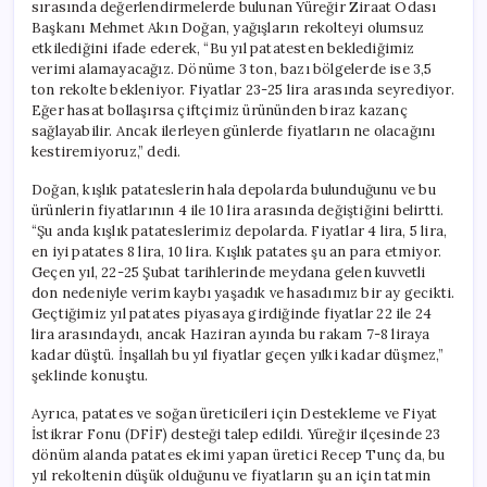
sırasında değerlendirmelerde bulunan Yüreğir Ziraat Odası
Başkanı Mehmet Akın Doğan, yağışların rekolteyi olumsuz
etkilediğini ifade ederek, “Bu yıl patatesten beklediğimiz
verimi alamayacağız. Dönüme 3 ton, bazı bölgelerde ise 3,5
ton rekolte bekleniyor. Fiyatlar 23-25 lira arasında seyrediyor.
Eğer hasat bollaşırsa çiftçimiz ürününden biraz kazanç
sağlayabilir. Ancak ilerleyen günlerde fiyatların ne olacağını
kestiremiyoruz,” dedi.
Doğan, kışlık patateslerin hala depolarda bulunduğunu ve bu
ürünlerin fiyatlarının 4 ile 10 lira arasında değiştiğini belirtti.
“Şu anda kışlık patateslerimiz depolarda. Fiyatlar 4 lira, 5 lira,
en iyi patates 8 lira, 10 lira. Kışlık patates şu an para etmiyor.
Geçen yıl, 22-25 Şubat tarihlerinde meydana gelen kuvvetli
don nedeniyle verim kaybı yaşadık ve hasadımız bir ay gecikti.
Geçtiğimiz yıl patates piyasaya girdiğinde fiyatlar 22 ile 24
lira arasındaydı, ancak Haziran ayında bu rakam 7-8 liraya
kadar düştü. İnşallah bu yıl fiyatlar geçen yılki kadar düşmez,”
şeklinde konuştu.
Ayrıca, patates ve soğan üreticileri için Destekleme ve Fiyat
İstikrar Fonu (DFİF) desteği talep edildi. Yüreğir ilçesinde 23
dönüm alanda patates ekimi yapan üretici Recep Tunç da, bu
yıl rekoltenin düşük olduğunu ve fiyatların şu an için tatmin