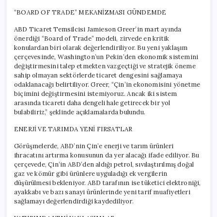
“BOARD OF TRADE” MEKANİZMASI GÜNDEMDE
ABD Ticaret Temsilcisi Jamieson Greer’in mart ayında
önerdiği “Board of Trade” modeli, zirvede en kritik
konulardan biri olarak değerlendiriliyor. Bu yeni yaklaşım
çerçevesinde, Washington’un Pekin’den ekonomik sistemini
değiştirmesini talep etmekten vazgeçtiği ve stratejik öneme
sahip olmayan sektörlerde ticaret dengesini sağlamaya
odaklanacağı belirtiliyor. Greer, “Çin’in ekonomisini yönetme
biçimini değiştirmesini istemiyoruz. Ancak iki sistem
arasında ticareti daha dengeli hale getirecek bir yol
bulabiliriz,” şeklinde açıklamalarda bulundu.
ENERJİ VE TARIMDA YENİ FIRSATLAR
Görüşmelerde, ABD’nin Çin’e enerji ve tarım ürünleri
ihracatını artırma konusunun da yer alacağı ifade ediliyor. Bu
çerçevede, Çin’in ABD’den aldığı petrol, sıvılaştırılmış doğal
gaz ve kömür gibi ürünlere uyguladığı ek vergilerin
düşürülmesi bekleniyor. ABD tarafının ise tüketici elektroniği,
ayakkabı ve bazı sanayi ürünlerinde yeni tarif muafiyetleri
sağlamayı değerlendirdiği kaydediliyor.