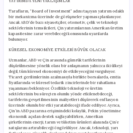
YATIRIMDA YENİ YAKLAŞIMLAR
Tarafların, “Board of Investment” adını taşıyan yatırım odaklı
bir mekanizma üzerinde de görüşmeler yapması planlanıyor.
Ancak ABD’de bazı siyasetçiler, otomotiv, çelik ve teknoloji
sektörlerinin temsilcileri, Çin yatırımlarının Amerikan üretim
kapasitesine zarar verebileceği konusunda uyarılarda
bulunuyor.
KÜRESEL EKONOMİYE ETKİLERİ BÜYÜK OLACAK
Uzmanlar, ABD ve Çin arasında gümrük tarifelerinin
düşürülmesine yönelik olası bir anlaşmanın yalnızca iki ülkeyi
değil, tüm küresel ekonomiyi de etkileyeceğini vurguluyor.
Ticaret gerilimlerinin azalmasıyla birlikte borsalarda, emtia
fiyatlarında ve küresel tedarik zincirlerinde bir rahatlama
yaşanması bekleniyor. Özellikle teknoloji ve üretim
sektörlerinin bu süreçten olumlu yönde etkilenebileceği,
tarifelerin gevşetilmesinin maliyetleri düşürerek enflasyon
üzerinde olumlu bir etki yaratabileceği ifade ediliyor. Ayrıca,
Çin’in ABD pazarına erişimindeki kolaylık, Pekin yönetimine
ekonomik açıdan destek sağlayabilirken, Amerikan
şirketlerinin enerji, tarım ve tüketim ürünleri alanında Çin’e
satışlarını artırabileceği öngörülüyor. Ancak, teknoloji, yarı