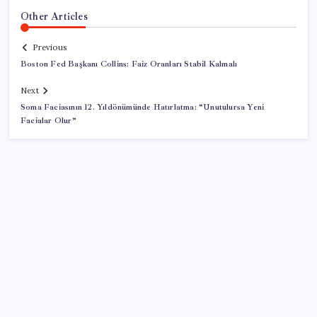
Other Articles
Previous
Boston Fed Başkanı Collins: Faiz Oranları Stabil Kalmalı
Next
Soma Faciasının 12. Yıldönümünde Hatırlatma: “Unutulursa Yeni
Facialar Olur”
SON YAZILAR
Ömrü kısaltan 3 sessiz tehlike! Çocuklarımız bizden