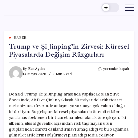
Skip
to
content
HABER
Trump ve Şi Jinping’in Zirvesi: Küresel
Piyasalarda Değişim Rüzgarları
Trump
By
Ece Aydın
yorumlar kapalı
ve
13 Mayıs 2026
2 Min Read
Şi
Jinping’in
Zirvesi:
Donald Trump ile Şi Jinping arasında yapılacak olan zirve
Küresel
öncesinde, ABD ve Çin’in yaklaşık 30 milyar dolarlık ticaret
Piyasalarda
Değişim
mekanizması üzerinde anlaşmaya varmaya çok yakın olduğu
Rüzgarları
bildiriliyor. Bu gelişme, küresel piyasalarda önemli etkiler
için
yaratması beklenen bir ticaret hamlesi olarak öne çıkıyor. İki
ülkenin, ulusal güvenlik açısından risk taşımayan ürün
gruplarında ticareti canlandırmayı amaçladığı ve bu bağlamda
gümrük tarifelerini düşürmeyi planladığı iddia ediliyor.