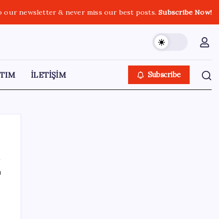
o our newsletter & never miss our best posts.
Subscribe Now!
TIM
İLETİŞİM
Subscribe
ı
SON YAZILAR
Google Messages’a Yeni Uzun Basma
Menüsü Geldi