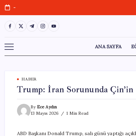
Skip
-
to
content
https://www.facebook.com/
https://twitter.com/
https://t.me/
https://www.instagram.com/
https://youtube.com/
ANA SAYFA
E
HABER
Trump: İran Sorununda Çin’in 
By
Ece Aydın
13 Mayıs 2026
1 Min Read
ABD Başkanı Donald Trump, salı günü yaptığı açık