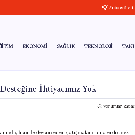
Subscribe t
ĞİTİM
EKONOMİ
SAĞLIK
TEKNOLOJİ
TANI
Desteğine İhtiyacımız Yok
Trump:
yorumlar kapal
İran
Sorununda
Çin’in
Desteğine
lamada, İran ile devam eden çatışmaları sona erdirmek