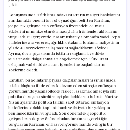
çekti.
Konuşmasında, Türk lirasındaki istikrarın maliyet baskılarını
sınırlamakta önemli bir rol oynadığını belirten Karahan,
jeopolitik gelişmelerin enflasyon üzerindeki olumsuz
etkilerini minimize etmek amacıyla hızlı önlemler aldıklarını
vurguladı. Bu çerçevede, 2 Mart itibarıyla bir hafta vadeli repo
ihalelerine ara vererek, ağırlıklı ortalama fonlama maliyetinin
yüzde 40 seviyelerine ulaşmasını sağladıklarını söyledi.
Ayrıca, döviz piyasasında istikrarı sağlamak ve döviz
kurlarındaki dalgalanmaları engellemek için Türk lirası
uzlaşmalı vadeli döviz satım işlemlerine başladıklarını
sözlerine ekledi.
Karahan, bu adımların piyasa dalgalanmalarını sınırlamada
etkili olduğunu ifade ederek, devam eden süreçte enflasyon
görünümünde yaşanabilecek riskleri azaltmak amacıyla sıkı
politika duruşunu sürdürmeyi planladıklarını belirtti. Mart ve
Nisan aylarında politika faizini sabit tutarak, enflasyon
hedeflerine odaklı, toplantı bazlı ve ihtiyatlı bir yaklaşım
benimsediklerini vurguladı. Son dönemdeki jeopolitik
gelişmelerin de göz önünde bulundurulması gerektiğini
vurgulayan Karahan, enflasyon görünümünde belirgin bir
bozulma yaşanması halinde, para politikası duruşunu yeniden