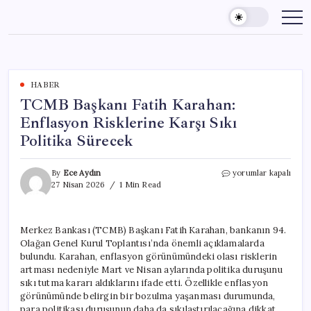
Skip
to
content
HABER
TCMB Başkanı Fatih Karahan:
Enflasyon Risklerine Karşı Sıkı
Politika Sürecek
TCMB
By
Ece Aydın
yorumlar kapalı
Başkanı
27 Nisan 2026
1 Min Read
Fatih
Karahan:
Enflasyon
Merkez Bankası (TCMB) Başkanı Fatih Karahan, bankanın 94.
Risklerine
Olağan Genel Kurul Toplantısı’nda önemli açıklamalarda
Karşı
Sıkı
bulundu. Karahan, enflasyon görünümündeki olası risklerin
Politika
artması nedeniyle Mart ve Nisan aylarında politika duruşunu
Sürecek
sıkı tutma kararı aldıklarını ifade etti. Özellikle enflasyon
için
görünümünde belirgin bir bozulma yaşanması durumunda,
para politikası duruşunun daha da sıkılaştırılacağına dikkat