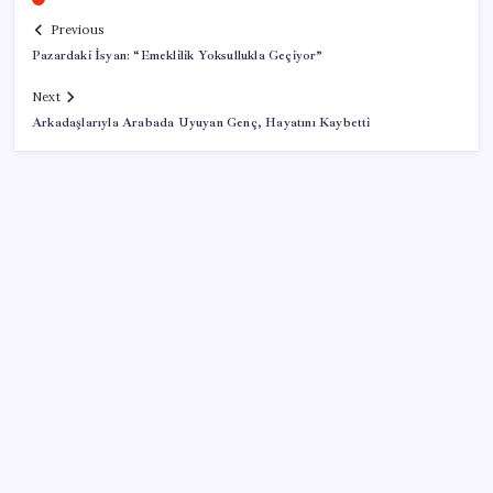
Previous
Pazardaki İsyan: “Emeklilik Yoksullukla Geçiyor”
Next
Arkadaşlarıyla Arabada Uyuyan Genç, Hayatını Kaybetti
SON YAZILAR
Ömrü kısaltan 3 sessiz tehlike! Çocuklarımız bizden
daha kısa mı yaşayacak?
Tutuklanan Erdal Beşikçioğlu açığa almıştı: ‘Etkin