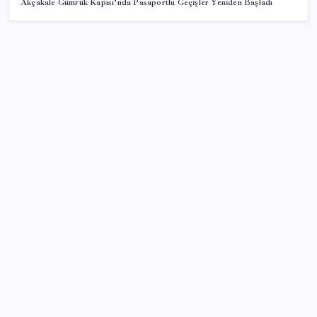
Akçakale Gümrük Kapısı’nda Pasaportlu Geçişler Yeniden Başladı
SON YAZILAR
Google Messages’a Yeni Uzun Basma Menüsü Geldi
ABD’de tüketici kredileri beklentileri aştı
Telif baskısı sonuç verdi: Suno şarkılarına dijital imza
geliyor
Ömer Günel’in avukatlarından suç duyurusu:
‘Soruşturmanın gizliliği ihlal edildi’
ABD tarım dışı istihdam verisinde negatif sürpriz