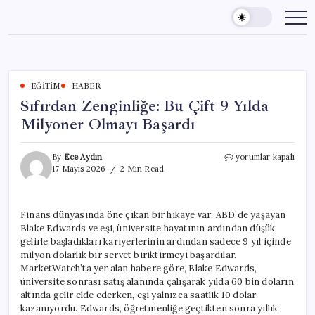
Skip
to
content
EĞITIM
HABER
Sıfırdan Zenginliğe: Bu Çift 9 Yılda
Milyoner Olmayı Başardı
Sıfırdan
By
Ece Aydın
yorumlar kapalı
Zenginliğe:
17 Mayıs 2026
2 Min Read
Bu
Çift
9
Finans dünyasında öne çıkan bir hikaye var: ABD’de yaşayan
Yılda
Blake Edwards ve eşi, üniversite hayatının ardından düşük
Milyoner
Olmayı
gelirle başladıkları kariyerlerinin ardından sadece 9 yıl içinde
Başardı
milyon dolarlık bir servet biriktirmeyi başardılar.
için
MarketWatch’ta yer alan habere göre, Blake Edwards,
üniversite sonrası satış alanında çalışarak yılda 60 bin doların
altında gelir elde ederken, eşi yalnızca saatlik 10 dolar
kazanıyordu. Edwards, öğretmenliğe geçtikten sonra yıllık