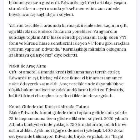
bulunmaya özen gösterdi. Edwards, gelirleri arttıkça yaşam
standartlarını aynı oranda yükseltmemenin uzun vadede
büyük avantaj sağladığını söyledi.
Yatırım tercihleri arasında karmaşık ürünlerden kaçınan çift,
ağırlıklı olarak endeks fonlarına yöneldiler. Vanguard’ın
sunduğu toplam ABD hisse senedi piyasasını takip eden VTI
fonu ve küresel hisse senetlerini izleyen VT fonu gibi araçlara
yatırım yaptılar. Edwards, “Karmaşıklığı mümkün olduğunca
azaltmaya çalışıyoruz” diye belirtti.
Nakit İle Araç Alımı
Çift, otomobil alımında kredi kullanmamayı tercih ettiler.
Edwards’ın eşi, birkaç yıl önce ikinci el bir aracı tamamen
nakit ödeyerek satın aldı. Araç tercihlerinde dayanıklılık ve
düşük bakım maliyetine odaklandıklarını belirten Edwards,
kaliteli ikinci el araçları tercih ettiklerini de vurguladı.
Konut Giderlerini Kontrol Altında Tutma
Blake Edwards, konut giderlerinin toplam gelirlerinin yüzde
25’ini aşmamasına özen gösterdiklerini söyledi. 2020 yılında
Atlanta banliyölerinde yaklaşık 250 bin dolara üç odalı bir ev
satın aldılar. Aylık mortgage ödemeleri yaklaşık 1.400 dolar
seviyesinde bulunuyor. Edwards, büyük ve pahalı bir “hayal