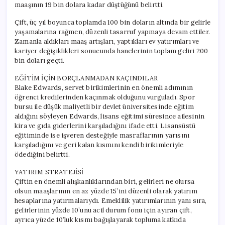
maaşının 19 bin dolara kadar düştüğünü belirtti.
Çift, üç yıl boyunca toplamda 100 bin doların altında bir gelirle
yaşamalarına rağmen, düzenli tasarruf yapmaya devam ettiler.
Zamanla aldıkları maaş artışları, yaptıkları ev yatırımları ve
kariyer değişiklikleri sonucunda hanelerinin toplam geliri 200
bin doları geçti.
EĞİTİM İÇİN BORÇLANMADAN KAÇINDILAR
Blake Edwards, servet birikimlerinin en önemli adımının
öğrenci kredilerinden kaçınmak olduğunu vurguladı. Spor
bursu ile düşük maliyetli bir devlet üniversitesinde eğitim
aldığını söyleyen Edwards, lisans eğitimi süresince ailesinin
kira ve gıda giderlerini karşıladığını ifade etti. Lisansüstü
eğitiminde ise işveren desteğiyle masraflarının yarısını
karşıladığını ve geri kalan kısmını kendi birikimleriyle
ödediğini belirtti.
YATIRIM STRATEJİSİ
Çiftin en önemli alışkanlıklarından biri, gelirleri ne olursa
olsun maaşlarının en az yüzde 15’ini düzenli olarak yatırım
hesaplarına yatırmalarıydı. Emeklilik yatırımlarının yanı sıra,
gelirlerinin yüzde 10’unu acil durum fonu için ayıran çift,
ayrıca yüzde 10’luk kısmı bağışlayarak topluma katkıda