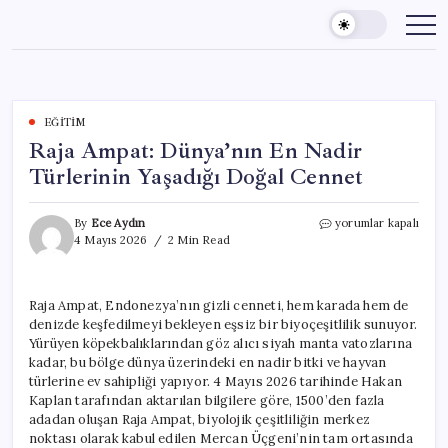
Skip
to
content
EĞITIM
Raja Ampat: Dünya’nın En Nadir
Türlerinin Yaşadığı Doğal Cennet
Raja
By
Ece Aydın
yorumlar kapalı
Ampat:
4 Mayıs 2026
2 Min Read
Dünya’nın
En
Nadir
Raja Ampat, Endonezya’nın gizli cenneti, hem karada hem de
Türlerinin
denizde keşfedilmeyi bekleyen eşsiz bir biyoçeşitlilik sunuyor.
Yaşadığı
Doğal
Yürüyen köpekbalıklarından göz alıcı siyah manta vatozlarına
Cennet
kadar, bu bölge dünya üzerindeki en nadir bitki ve hayvan
için
türlerine ev sahipliği yapıyor. 4 Mayıs 2026 tarihinde Hakan
Kaplan tarafından aktarılan bilgilere göre, 1500’den fazla
adadan oluşan Raja Ampat, biyolojik çeşitliliğin merkez
noktası olarak kabul edilen Mercan Üçgeni’nin tam ortasında