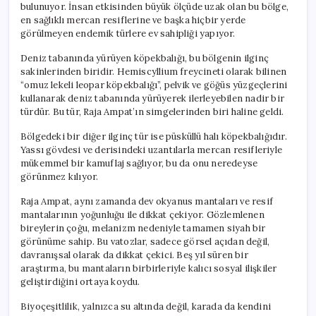
bulunuyor. İnsan etkisinden büyük ölçüde uzak olan bu bölge,
en sağlıklı mercan resiflerine ve başka hiçbir yerde
görülmeyen endemik türlere ev sahipliği yapıyor.
Deniz tabanında yürüyen köpekbalığı, bu bölgenin ilginç
sakinlerinden biridir. Hemiscyllium freycineti olarak bilinen
“omuz lekeli leopar köpekbalığı”, pelvik ve göğüs yüzgeçlerini
kullanarak deniz tabanında yürüyerek ilerleyebilen nadir bir
türdür. Bu tür, Raja Ampat’ın simgelerinden biri haline geldi.
Bölgedeki bir diğer ilginç tür ise püsküllü halı köpekbalığıdır.
Yassı gövdesi ve derisindeki uzantılarla mercan resifleriyle
mükemmel bir kamuflaj sağlıyor, bu da onu neredeyse
görünmez kılıyor.
Raja Ampat, aynı zamanda dev okyanus mantaları ve resif
mantalarının yoğunluğu ile dikkat çekiyor. Gözlemlenen
bireylerin çoğu, melanizm nedeniyle tamamen siyah bir
görünüme sahip. Bu vatozlar, sadece görsel açıdan değil,
davranışsal olarak da dikkat çekici. Beş yıl süren bir
araştırma, bu mantaların birbirleriyle kalıcı sosyal ilişkiler
geliştirdiğini ortaya koydu.
Biyoçeşitlilik, yalnızca su altında değil, karada da kendini