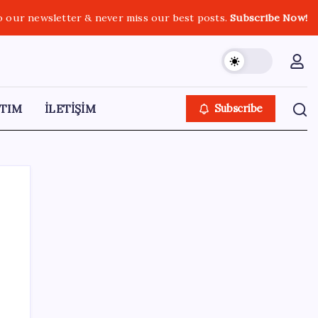
o our newsletter & never miss our best posts.
Subscribe Now!
TIM
İLETİŞİM
Subscribe
SON YAZILAR
Konya’da para geçmeyen otel açıldı: Yemek
de konaklama da bedava ama tek bir şartı