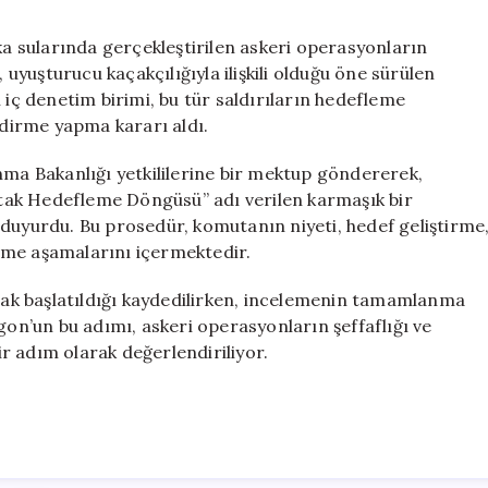
Askeri
Operasyonları
 sularında gerçekleştirilen askeri operasyonların
Araştıracak
, uyuşturucu kaçakçılığıyla ilişkili olduğu öne sürülen
için
 iç denetim birimi, bu tür saldırıların hedefleme
dirme yapma kararı aldı.
nma Bakanlığı yetkililerine bir mektup göndererek,
tak Hedefleme Döngüsü” adı verilen karmaşık bir
 duyurdu. Bu prosedür, komutanın niyeti, hedef geliştirme
rme aşamalarını içermektedir.
ak başlatıldığı kaydedilirken, incelemenin tamamlanma
gon’un bu adımı, askeri operasyonların şeffaflığı ve
r adım olarak değerlendiriliyor.