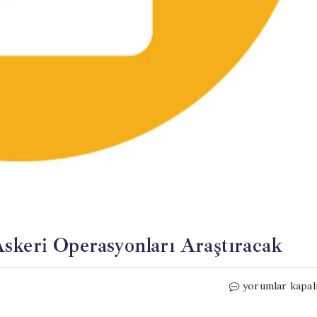
skeri Operasyonları Araştıracak
Pentagon,
yorumlar kapal
Latin
Amerika’daki