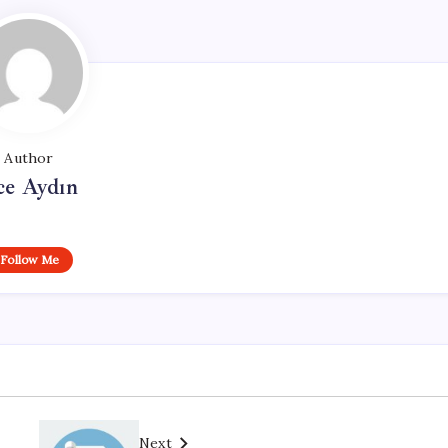
Author
ce Aydın
Follow Me
Next