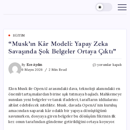
Skip
to
content
EĞITIM
“Musk’ın Kâr Modeli: Yapay Zeka
Savaşında Şok Belgeler Ortaya Çıktı”
“Musk’ın
By
Ece Aydın
yorumlar kapalı
Kâr
6 Mayıs 2026
2 Min Read
Modeli:
Yapay
Zeka
Elon Musk ile OpenAI arasındaki dava, teknoloji alanındaki en
Savaşında
önemli tartışmalardan birine ışık tutmaya başladı. Mahkemeye
Şok
Belgeler
sunulan yeni belgeler ve tanık ifadeleri, tarafların iddialarını
Ortaya
altüst edebilecek nitelikte. Musk, davada OpenAI’nin kuruluş
Çıktı”
amacından saparak kâr odaklı bir yapıya dönüştüğünü
için
savunurken, dosyaya giren belgeler bu dönüşüm fikrinin ilk
kez onun tarafından gündeme getirildiğini ortaya koyuyor.