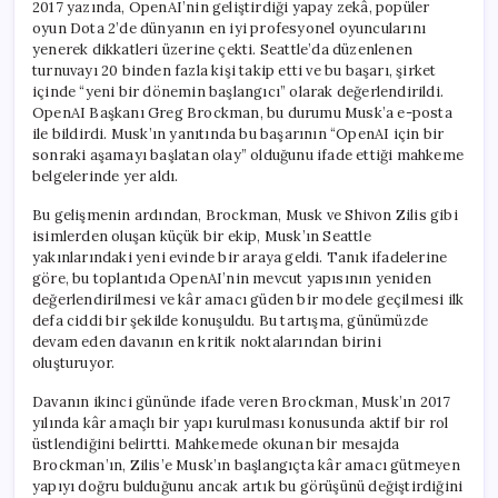
2017 yazında, OpenAI’nin geliştirdiği yapay zekâ, popüler
oyun Dota 2’de dünyanın en iyi profesyonel oyuncularını
yenerek dikkatleri üzerine çekti. Seattle’da düzenlenen
turnuvayı 20 binden fazla kişi takip etti ve bu başarı, şirket
içinde “yeni bir dönemin başlangıcı” olarak değerlendirildi.
OpenAI Başkanı Greg Brockman, bu durumu Musk’a e-posta
ile bildirdi. Musk’ın yanıtında bu başarının “OpenAI için bir
sonraki aşamayı başlatan olay” olduğunu ifade ettiği mahkeme
belgelerinde yer aldı.
Bu gelişmenin ardından, Brockman, Musk ve Shivon Zilis gibi
isimlerden oluşan küçük bir ekip, Musk’ın Seattle
yakınlarındaki yeni evinde bir araya geldi. Tanık ifadelerine
göre, bu toplantıda OpenAI’nin mevcut yapısının yeniden
değerlendirilmesi ve kâr amacı güden bir modele geçilmesi ilk
defa ciddi bir şekilde konuşuldu. Bu tartışma, günümüzde
devam eden davanın en kritik noktalarından birini
oluşturuyor.
Davanın ikinci gününde ifade veren Brockman, Musk’ın 2017
yılında kâr amaçlı bir yapı kurulması konusunda aktif bir rol
üstlendiğini belirtti. Mahkemede okunan bir mesajda
Brockman’ın, Zilis’e Musk’ın başlangıçta kâr amacı gütmeyen
yapıyı doğru bulduğunu ancak artık bu görüşünü değiştirdiğini