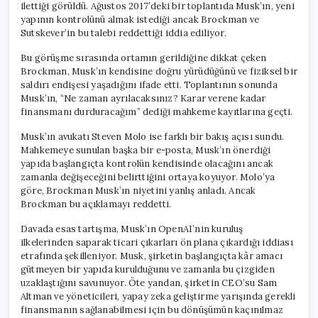
ilettiği görüldü. Ağustos 2017’deki bir toplantıda Musk’ın, yeni
yapının kontrolünü almak istediği ancak Brockman ve
Sutskever’in bu talebi reddettiği iddia ediliyor.
Bu görüşme sırasında ortamın gerildiğine dikkat çeken
Brockman, Musk’ın kendisine doğru yürüdüğünü ve fiziksel bir
saldırı endişesi yaşadığını ifade etti. Toplantının sonunda
Musk’ın, “Ne zaman ayrılacaksınız? Karar verene kadar
finansmanı durduracağım” dediği mahkeme kayıtlarına geçti.
Musk’ın avukatı Steven Molo ise farklı bir bakış açısı sundu.
Mahkemeye sunulan başka bir e-posta, Musk’ın önerdiği
yapıda başlangıçta kontrolün kendisinde olacağını ancak
zamanla değişeceğini belirttiğini ortaya koyuyor. Molo’ya
göre, Brockman Musk’ın niyetini yanlış anladı. Ancak
Brockman bu açıklamayı reddetti.
Davada esas tartışma, Musk’ın OpenAI’nin kuruluş
ilkelerinden saparak ticari çıkarları ön plana çıkardığı iddiası
etrafında şekilleniyor. Musk, şirketin başlangıçta kâr amacı
gütmeyen bir yapıda kurulduğunu ve zamanla bu çizgiden
uzaklaştığını savunuyor. Öte yandan, şirketin CEO’su Sam
Altman ve yöneticileri, yapay zeka geliştirme yarışında gerekli
finansmanın sağlanabilmesi için bu dönüşümün kaçınılmaz