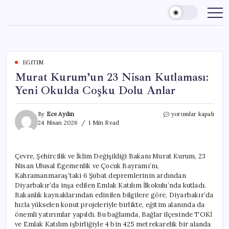
Skip
to
content
EĞITIM
Murat Kurum’un 23 Nisan Kutlaması:
Yeni Okulda Coşku Dolu Anlar
Murat
By
Ece Aydın
yorumlar kapalı
Kurum’un
24 Nisan 2026
1 Min Read
23
Nisan
Kutlaması:
Çevre, Şehircilik ve İklim Değişikliği Bakanı Murat Kurum, 23
Yeni
Nisan Ulusal Egemenlik ve Çocuk Bayramı’nı,
Okulda
Coşku
Kahramanmaraş’taki 6 Şubat depremlerinin ardından
Dolu
Diyarbakır’da inşa edilen Emlak Katılım İlkokulu’nda kutladı.
Anlar
Bakanlık kaynaklarından edinilen bilgilere göre, Diyarbakır’da
için
hızla yükselen konut projeleriyle birlikte, eğitim alanında da
önemli yatırımlar yapıldı. Bu bağlamda, Bağlar ilçesinde TOKİ
ve Emlak Katılım işbirliğiyle 4 bin 425 metrekarelik bir alanda