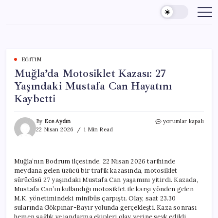
Skip
to
content
EĞITIM
Muğla’da Motosiklet Kazası: 27
Yaşındaki Mustafa Can Hayatını
Kaybetti
Muğla’da
By
Ece Aydın
yorumlar kapalı
Motosiklet
22 Nisan 2026
1 Min Read
Kazası:
27
Yaşındaki
Muğla’nın Bodrum ilçesinde, 22 Nisan 2026 tarihinde
Mustafa
meydana gelen üzücü bir trafik kazasında, motosiklet
Can
Hayatını
sürücüsü 27 yaşındaki Mustafa Can yaşamını yitirdi. Kazada,
Kaybetti
Mustafa Can’ın kullandığı motosiklet ile karşı yönden gelen
için
M.K. yönetimindeki minibüs çarpıştı. Olay, saat 23.30
sularında Gökpınar-Bayır yolunda gerçekleşti. Kaza sonrası
hemen sağlık ve jandarma ekipleri olay yerine sevk edildi.