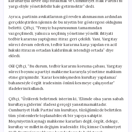
kararlarıyla devre dışı bırakmak ve Cumhuriyet Halk Partisi’ni
yargı eliyle yönetilebilir hale getirmektir” dedi.
Ayrıca, partinin avukatlarının görevden alınmasının ardından
gerçekleştirilen işlemin de bu niyetin bir göstergesi olduğunu
belirtti. Çiftçi, “Temyiz başvurusunun tamamından
vazgeçilmedi, yalnızca seçilmiş yönetime yönelik ihtiyati
tedbir kararına yaptığımız itiraz geri çekildi. Yani, Yargıtay
süreci devam ederken, tedbir kararına karşı yapılan en acil
hukuki itirazın ortadan kaldırılmak istendiği ortada” diye
ekledi.
Gül Çiftçi, “Bu durum, tedbir kararını koruma çabası, Yargıtay
süreci boyunca partiyi mahkeme kararıyla yönetime mahkum
etme girişimidir. ‘Karar kesinleşmeden kurultay yapılamaz’
bahanesiyle örgüt iradesinin önünü kesmeye çalışıyorlar”
ifadelerini kullandı.
Çiftçi, “Üzülerek belirtmek isterim ki, ‘Elimde olsa yarın sabah
kurultaya giderim’ ifadesi gerçeği yansıtmamaktadır.
Cumhuriyet Halk Partisi’nin kurultayı, tüzüğümüzde belirtilen
tüm yöntemlerle toplanabilecek bir yapıya sahiptir.
Meşruiyetin kaynağı mahkeme kararları değil, örgüt, delege,
kurultay ve milletin değişim iradesidir. Hiç kimse Cumhuriyet