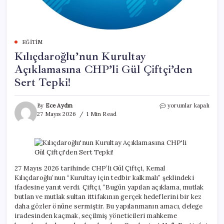
EĞITIM
Kılıçdaroğlu’nun Kurultay
Açıklamasına CHP’li Gül Çiftçi’den
Sert Tepki!
Kılıçdaroğlu’nun
By
Ece Aydın
yorumlar kapalı
Kurultay
27 Mayıs 2026
1 Min Read
Açıklamasına
CHP’li
Gül
Çiftçi’den
Sert
Tepki!
27 Mayıs 2026 tarihinde CHP’li Gül Çiftçi, Kemal
için
Kılıçdaroğlu’nun “Kurultay için tedbir kalkmalı” şeklindeki
ifadesine yanıt verdi. Çiftçi, “Bugün yapılan açıklama, mutlak
butlan ve mutlak sultan ittifakının gerçek hedeflerini bir kez
daha gözler önüne sermiştir. Bu yapılanmanın amacı, delege
iradesinden kaçmak, seçilmiş yöneticileri mahkeme