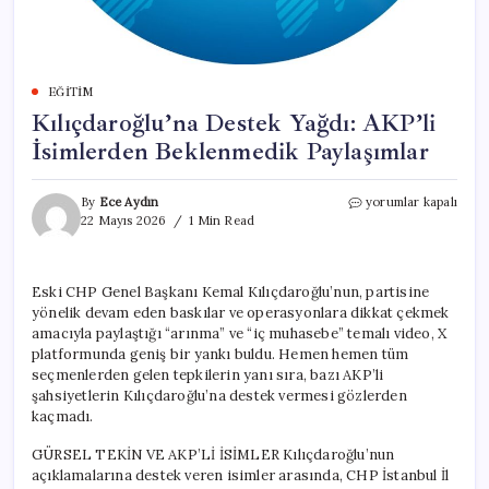
EĞITIM
Kılıçdaroğlu’na Destek Yağdı: AKP’li
İsimlerden Beklenmedik Paylaşımlar
Kılıçdaroğlu’na
By
Ece Aydın
yorumlar kapalı
Destek
22 Mayıs 2026
1 Min Read
Yağdı:
AKP’li
İsimlerden
Eski CHP Genel Başkanı Kemal Kılıçdaroğlu’nun, partisine
Beklenmedik
yönelik devam eden baskılar ve operasyonlara dikkat çekmek
Paylaşımlar
için
amacıyla paylaştığı “arınma” ve “iç muhasebe” temalı video, X
platformunda geniş bir yankı buldu. Hemen hemen tüm
seçmenlerden gelen tepkilerin yanı sıra, bazı AKP’li
şahsiyetlerin Kılıçdaroğlu’na destek vermesi gözlerden
kaçmadı.
GÜRSEL TEKİN VE AKP’Lİ İSİMLER Kılıçdaroğlu’nun
açıklamalarına destek veren isimler arasında, CHP İstanbul İl