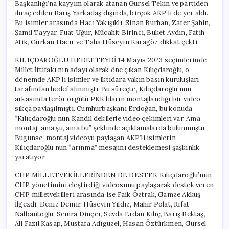
Başkanlığı’na kayyım olarak atanan Gürsel Tekin ve partiden
ihraç edilen Barış Yarkadaş dışında, birçok AKP’li de yer aldı.
Bu isimler arasında Hacı Yakışıklı, Sinan Burhan, Zafer Şahin,
Şamil Tayyar, Fuat Uğur, Mücahit Birinci, Buket Aydın, Fatih
Atik, Gürkan Hacır ve Taha Hüseyin Karagöz dikkat çekti.
KILIÇDAROĞLU HEDEFTEYDİ 14 Mayıs 2023 seçimlerinde
Millet İttifakı’nın adayı olarak öne çıkan Kılıçdaroğlu, o
dönemde AKP’li isimler ve iktidara yakın basın kuruluşları
tarafından hedef alınmıştı. Bu süreçte, Kılıçdaroğlu’nun
arkasında terör örgütü PKK’lıların montajlandığı bir video
sıkça paylaşılmıştı. Cumhurbaşkanı Erdoğan, bu konuda
“Kılıçdaroğlu’nun Kandil’dekilerle video çekimleri var. Ama
montaj, ama şu, ama bu” şeklinde açıklamalarda bulunmuştu.
Bugünse, montaj videoyu paylaşan AKP’li isimlerin
Kılıçdaroğlu’nun “arınma” mesajını desteklemesi şaşkınlık
yaratıyor.
CHP MİLLETVEKİLLERİNDEN DE DESTEK Kılıçdaroğlu’nun
CHP yönetimini eleştirdiği videosunu paylaşarak destek veren
CHP milletvekilleri arasında ise Faik Öztrak, Gamze Akkuş
İlgezdi, Deniz Demir, Hüseyin Yıldız, Mahir Polat, Rıfat
Nalbantoğlu, Semra Dinçer, Sevda Erdan Kılıç, Barış Bektaş,
Ali Fazıl Kasap, Mustafa Adıgüzel, Hasan Öztürkmen, Gürsel