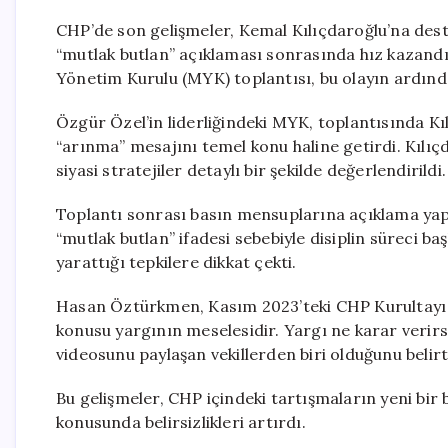
CHP’de son gelişmeler, Kemal Kılıçdaroğlu’na des
“mutlak butlan” açıklaması sonrasında hız kazan
Yönetim Kurulu (MYK) toplantısı, bu olayın ardınd
Özgür Özel’in liderliğindeki MYK, toplantısında K
“arınma” mesajını temel konu haline getirdi. Kılıçd
siyasi stratejiler detaylı bir şekilde değerlendirildi.
Toplantı sonrası basın mensuplarına açıklama ya
“mutlak butlan” ifadesi sebebiyle disiplin süreci ba
yarattığı tepkilere dikkat çekti.
Hasan Öztürkmen, Kasım 2023’teki CHP Kurultayı h
konusu yargının meselesidir. Yargı ne karar verirse
videosunu paylaşan vekillerden biri olduğunu beli
Bu gelişmeler, CHP içindeki tartışmaların yeni bir
konusunda belirsizlikleri artırdı.