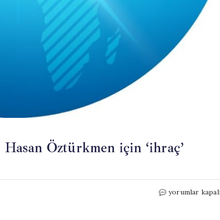
: Hasan Öztürkmen için ‘ihraç’
Kılıçdaroğlu’na
yorumlar kapal
destek
vermişti: