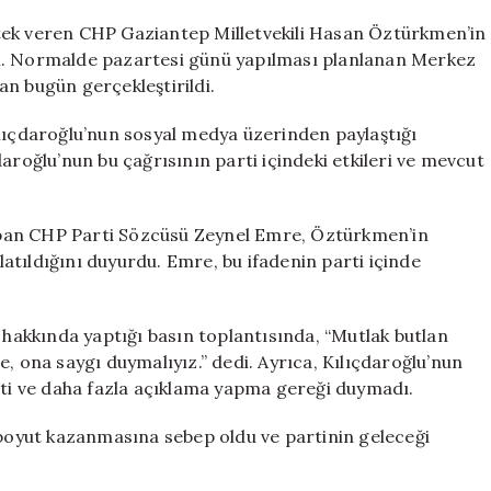
Hasan
Öztürkmen
tek veren CHP Gaziantep Milletvekili Hasan Öztürkmen’in
için
dı. Normalde pazartesi günü yapılması planlanan Merkez
‘ihraç’
an bugün gerçekleştirildi.
süreci
başlatıldı
ılıçdaroğlu’nun sosyal medya üzerinden paylaştığı
için
aroğlu’nun bu çağrısının parti içindeki etkileri ve mevcut
pan CHP Parti Sözcüsü Zeynel Emre, Öztürkmen’in
şlatıldığını duyurdu. Emre, bu ifadenin parti içinde
akkında yaptığı basın toplantısında, “Mutlak butlan
, ona saygı duymalıyız.” dedi. Ayrıca, Kılıçdaroğlu’nun
rtti ve daha fazla açıklama yapma gereği duymadı.
 boyut kazanmasına sebep oldu ve partinin geleceği