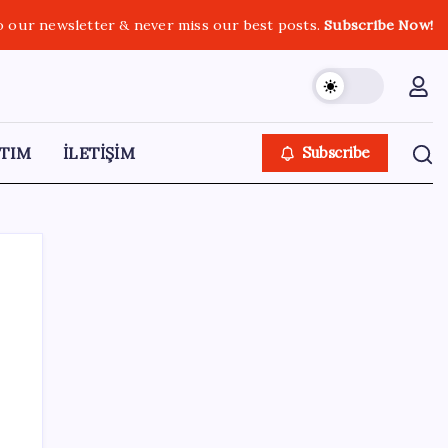
o our newsletter & never miss our best posts.
Subscribe Now!
TIM
İLETİŞİM
Subscribe
SON YAZILAR
Konya’da para geçmeyen otel açıldı: Yemek
de konaklama da bedava ama tek bir şartı