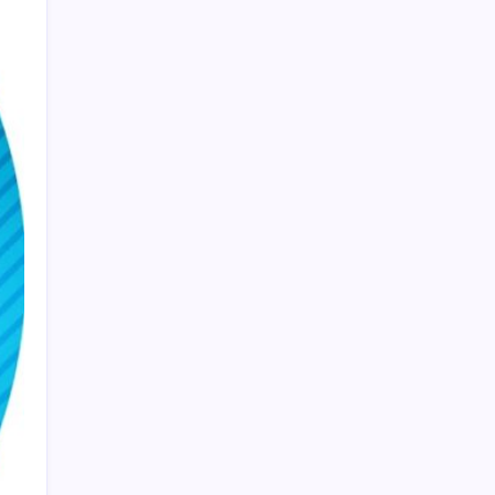
var
Ömrü kısaltan 3 sessiz tehlike!
Çocuklarımız bizden daha kısa mı
yaşayacak?
Tutuklanan Erdal Beşikçioğlu açığa almıştı:
‘Etkin pişmanlık’ ifadesi verip şikayetçi
olduğu ortaya çıktı!
Bakan Kurum’a Kahramanmaraş’ta yeniden
ihya edilen Kapalı Çarşı’nın sembolik
anahtarı verildi
DuckDuckGo Akıllı Olmayan “Normal”
Güneş Gözlüklerini Satışa Çıkardı
Türk XRP Sahipleri EiCrypto Bulut
Madenciliği ile Günde 2.700 Doları Nasıl
Kolayca Kazanabilir?
‘Çerçeve yasa’ Meclis’e geliyor: TBMM
Başkanı Kurtulmuş tarih verdi