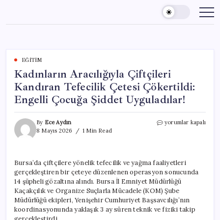
Skip
to
content
EĞITIM
Kadınların Aracılığıyla Çiftçileri
Kandıran Tefecilik Çetesi Çökertildi:
Engelli Çocuğa Şiddet Uyguladılar!
Kadınların
By
Ece Aydın
yorumlar kapalı
Aracılığıyla
8 Mayıs 2026
1 Min Read
Çiftçileri
Kandıran
Tefecilik
Bursa’da çiftçilere yönelik tefecilik ve yağma faaliyetleri
Çetesi
gerçekleştiren bir çeteye düzenlenen operasyon sonucunda
Çökertildi:
Engelli
14 şüpheli gözaltına alındı. Bursa İl Emniyet Müdürlüğü
Çocuğa
Kaçakçılık ve Organize Suçlarla Mücadele (KOM) Şube
Şiddet
Müdürlüğü ekipleri, Yenişehir Cumhuriyet Başsavcılığı’nın
Uyguladılar!
koordinasyonunda yaklaşık 3 ay süren teknik ve fiziki takip
için
gerçekleştirdi.