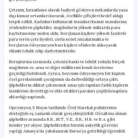
Çetenin, kıraathane olarak faaliyet gösteren mekanlarda yasa
dışı kumar ortamları kurarak, özellikle çiftçileri hedef aldığı
tespit edildi. Kadınları kullanarak insanları kumar masalarına
yönlendiren şüpheliler, mağdurların yüksek miktarda para
kaybetmesine neden oldu. Borçlanan kişilere yüksek faizlerle
para veren çete üyeleri, zorla senet imzalatmakta ve
borçlarını ödeyemeyen bazı kişileri ofislerde alıkoyarak
ölümle tehdit edip darbetmektedir.
Soruşturma sırasında, çetenin baskı ve tehdit yoluyla birçok
mağdurun ev, arsa ve diğer mülklerini kendi üzerlerine
geçirdiği belirlendi. Ayrıca, borcunu ödeyemeyen bir kişinin
özel gereksinimli çocuğunun da darbedildiği ortaya çıktı.
Şüphelilerin dikkat çekmemek amacıyla tapuları farklı kişilerin
isimlerine devrettiği ve elde ettikleri paraları çeşitli hesaplara
aktardığı saptandı.
Operasyon, 5 Mayıs tarihinde Özel Harekat polislerinin
desteğiyle eş zamanlı olarak gerçekleştirildi. Gözaltına alınan
şüpheliler arasında B.B., M.T., V.E., S.B., H.B. ve B.A. gibi
isimler yer alıyor. Şüphelilerden birinin askerlik görevini
yaptığı Amasya’da yakalanarak Bursa’ya getirildiği öğrenildi.