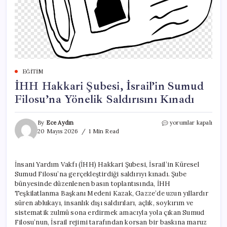
EĞITIM
İHH Hakkari Şubesi, İsrail’in Sumud
Filosu’na Yönelik Saldırısını Kınadı
İHH
By
Ece Aydın
yorumlar kapalı
Hakkari
20 Mayıs 2026
1 Min Read
Şubesi,
İsrail’in
Sumud
İnsani Yardım Vakfı (İHH) Hakkari Şubesi, İsrail’in Küresel
Filosu’na
Sumud Filosu’na gerçekleştirdiği saldırıyı kınadı. Şube
Yönelik
Saldırısını
bünyesinde düzenlenen basın toplantısında, İHH
Kınadı
Teşkilatlanma Başkanı Medeni Kazak, Gazze’de uzun yıllardır
için
süren ablukayı, insanlık dışı saldırıları, açlık, soykırım ve
sistematik zulmü sona erdirmek amacıyla yola çıkan Sumud
Filosu’nun, İsrail rejimi tarafından korsan bir baskına maruz