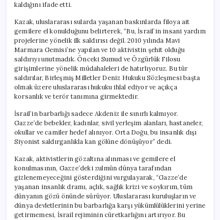
kaldığını ifade etti.
Kazak, uluslararası sularda yaşanan baskınlarda filoya ait
gemilere el konulduğunu belirterek, “Bu, İsrail’in insani yardım
projelerine yönelik ilk saldırısı değil. 2010 yılında Mavi
Marmara Gemisi’ne yapılan ve 10 aktivistin şehit olduğu
saldırıyı unutmadık. Önceki Sumud ve Özgürlük Filosu
girişimlerine yönelik müdahaleleri de hatırlıyoruz. Bu tür
saldırılar, Birleşmiş Milletler Deniz Hukuku Sözleşmesi başta
olmak üzere uluslararası hukuku ihlal ediyor ve açıkça
korsanlık ve terör tanımına girmektedir.
İsrail’in barbarlığı sadece Akdeniz ile sınırlı kalmıyor.
Gazze’de bebekler, kadınlar, sivil yerleşim alanları, hastaneler,
okullar ve camiler hedef alınıyor. Orta Doğu, bu insanlık dışı
Siyonist saldırganlıkla kan gölüne dönüşüyor” dedi.
Kazak, aktivistlerin gözaltına alınması ve gemilere el
konulmasının, Gazze’deki zulmün dünya tarafından
gizlenemeyeceğini gösterdiğini vurgulayarak, “Gazze’de
yaşanan insanlık dramı, açlık, sağlık krizi ve soykırım, tüm
dünyanın gözü önünde sürüyor. Uluslararası kuruluşların ve
dünya devletlerinin bu barbarlığa karşı yükümlülüklerini yerine
getirmemesi, İsrail rejiminin cüretkarlığını artırıyor. Bu