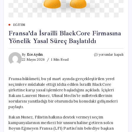
EĞITIM
Fransa’da İsrailli BlackCore Firmasına
Yönelik Yasal Süreç Başlatıldı
Fransa’da
By
Ece Aydın
yorumlar kapalı
İsrailli
22 Mayıs 2026
1 Min Read
BlackCore
Firmasına
Yönelik
Fransa hükümeti, bu yıl mart ayında gerçekleştirilen yerel
Yasal
seçimlere müdahale ettiği iddia edilen İsrailli BlackCore
Süreç
Başlatıldı
şirketine karşı yasal işlemlere başladığını açıkladı. İçişleri
için
Bakanı Laurent Nunez, Ulusal Meclis’te milletvekillerinin
sorularını yanıtladığı bir oturumda bu konudaki gelişmeleri
paylaştı.
Bakan Nunez, Filistin halkına destek vermeyi seçim
kampanyalarının merkezi bir unsuru haline getiren solcu
Boyun Eğmeyen Fransa (LFI) Partisi’nin belediye başkan