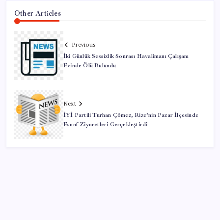
Other Articles
Previous
İki Günlük Sessizlik Sonrası Havalimanı Çalışanı
Evinde Ölü Bulundu
Next
İYİ Partili Turhan Çömez, Rize’nin Pazar İlçesinde
Esnaf Ziyaretleri Gerçekleştirdi