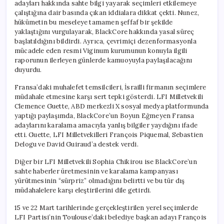
adayları hakkında sahte bilgi yayarak seçimleri etkilemeye
çalıştığına dair basında çıkan iddialara dikkat çekti. Nunez,
hükümetin bu meseleye tamamen şeffaf bir şekilde
yaklaştığını vurgulayarak, BlackCore hakkında yasal süreç
başlatıldığını bildirdi. Ayrıca, çevrimiçi dezenformasyonla
mücadele eden resmi Viginum kurumunun konuyla ilgili
raporunun ilerleyen günlerde kamuoyuyla paylaşılacağını
duyurdu.
Fransa’daki muhalefet temsilcileri, İsrailli firmanın seçimlere
müdahale etmesine karşı sert tepki gösterdi. LFI Milletvekili
Clemence Guette, ABD merkezli X sosyal medya platformunda
yaptığı paylaşımda, BlackCore’un Boyun Eğmeyen Fransa
adaylarını karalama amacıyla yanlış bilgiler yaydığını ifade
etti. Guette, LFI Milletvekilleri François Piquemal, Sebastien
Delogu ve David Guiraud’a destek verdi.
Diğer bir LFI Milletvekili Sophia Chikirou ise BlackCore’un
sahte haberler üretmesinin ve karalama kampanyası
yürütmesinin “sürpriz” olmadığını belirtti ve bu tür dış
müdahalelere karşı eleştirilerini dile getirdi.
15 ve 22 Mart tarihlerinde gerçekleştirilen yerel seçimlerde
LFI Partisi’nin Toulouse’daki belediye başkan adayı François