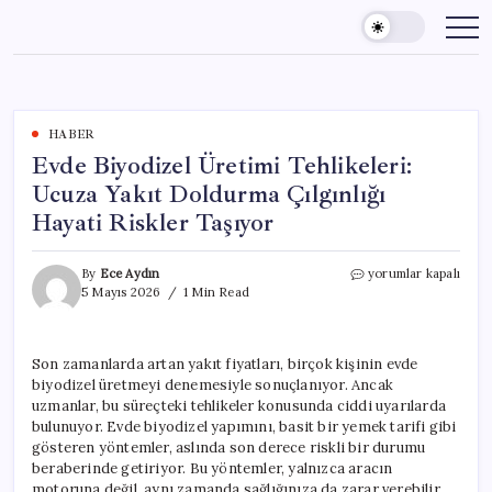
Skip
to
content
HABER
Evde Biyodizel Üretimi Tehlikeleri:
Ucuza Yakıt Doldurma Çılgınlığı
Hayati Riskler Taşıyor
Evde
By
Ece Aydın
yorumlar kapalı
Biyodizel
5 Mayıs 2026
1 Min Read
Üretimi
Tehlikeleri:
Ucuza
Son zamanlarda artan yakıt fiyatları, birçok kişinin evde
Yakıt
biyodizel üretmeyi denemesiyle sonuçlanıyor. Ancak
Doldurma
Çılgınlığı
uzmanlar, bu süreçteki tehlikeler konusunda ciddi uyarılarda
Hayati
bulunuyor. Evde biyodizel yapımını, basit bir yemek tarifi gibi
Riskler
gösteren yöntemler, aslında son derece riskli bir durumu
Taşıyor
beraberinde getiriyor. Bu yöntemler, yalnızca aracın
için
motoruna değil, aynı zamanda sağlığınıza da zarar verebilir.