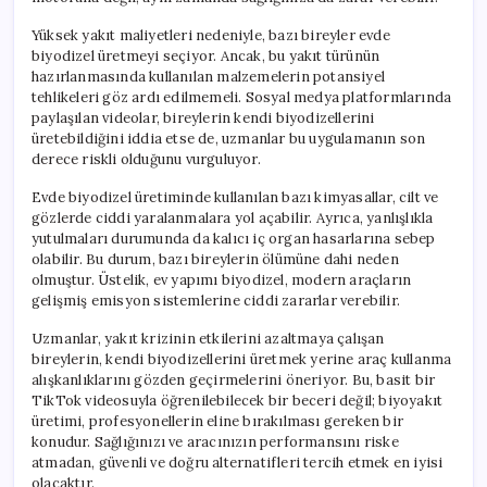
Yüksek yakıt maliyetleri nedeniyle, bazı bireyler evde
biyodizel üretmeyi seçiyor. Ancak, bu yakıt türünün
hazırlanmasında kullanılan malzemelerin potansiyel
tehlikeleri göz ardı edilmemeli. Sosyal medya platformlarında
paylaşılan videolar, bireylerin kendi biyodizellerini
üretebildiğini iddia etse de, uzmanlar bu uygulamanın son
derece riskli olduğunu vurguluyor.
Evde biyodizel üretiminde kullanılan bazı kimyasallar, cilt ve
gözlerde ciddi yaralanmalara yol açabilir. Ayrıca, yanlışlıkla
yutulmaları durumunda da kalıcı iç organ hasarlarına sebep
olabilir. Bu durum, bazı bireylerin ölümüne dahi neden
olmuştur. Üstelik, ev yapımı biyodizel, modern araçların
gelişmiş emisyon sistemlerine ciddi zararlar verebilir.
Uzmanlar, yakıt krizinin etkilerini azaltmaya çalışan
bireylerin, kendi biyodizellerini üretmek yerine araç kullanma
alışkanlıklarını gözden geçirmelerini öneriyor. Bu, basit bir
TikTok videosuyla öğrenilebilecek bir beceri değil; biyoyakıt
üretimi, profesyonellerin eline bırakılması gereken bir
konudur. Sağlığınızı ve aracınızın performansını riske
atmadan, güvenli ve doğru alternatifleri tercih etmek en iyisi
olacaktır.