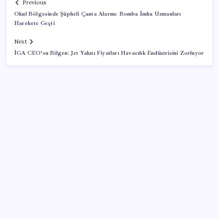
Previous
Okul Bölgesinde Şüpheli Çanta Alarmı: Bomba İmha Uzmanları
Harekete Geçti
Next
İGA CEO’su Bilgen: Jet Yakıtı Fiyatları Havacılık Endüstrisini Zorluyor
SON YAZILAR
Google Messages’a Yeni Uzun Basma Menüsü Geldi
ABD’de tüketici kredileri beklentileri aştı
Telif baskısı sonuç verdi: Suno şarkılarına dijital imza