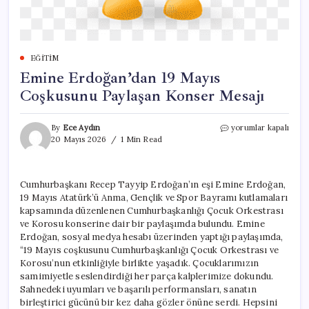
EĞITIM
Emine Erdoğan’dan 19 Mayıs
Coşkusunu Paylaşan Konser Mesajı
Emine
By
Ece Aydın
yorumlar kapalı
Erdoğan’dan
20 Mayıs 2026
1 Min Read
19
Mayıs
Coşkusunu
Cumhurbaşkanı Recep Tayyip Erdoğan’ın eşi Emine Erdoğan,
Paylaşan
19 Mayıs Atatürk’ü Anma, Gençlik ve Spor Bayramı kutlamaları
Konser
Mesajı
kapsamında düzenlenen Cumhurbaşkanlığı Çocuk Orkestrası
için
ve Korosu konserine dair bir paylaşımda bulundu. Emine
Erdoğan, sosyal medya hesabı üzerinden yaptığı paylaşımda,
“19 Mayıs coşkusunu Cumhurbaşkanlığı Çocuk Orkestrası ve
Korosu’nun etkinliğiyle birlikte yaşadık. Çocuklarımızın
samimiyetle seslendirdiği her parça kalplerimize dokundu.
Sahnedeki uyumları ve başarılı performansları, sanatın
birleştirici gücünü bir kez daha gözler önüne serdi. Hepsini