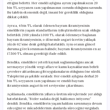
ettiğini belirtti. Her emekli aylığına ayrım yapılmaksızın 20
bin TL seyyanen zam yapılmasının zorunlu olduğunu savundu.
Bu talebin ekonomik değil, insani bir gereklilik olduğuna
dikkat çekildi.
Ayrıca, 4 bin TL olarak ödenen bayram ikramiyesinin
emeklilerin yaşam standartlarını iyileştirmekten uzak olduğu
belirtildi. 2018 yılında 1.000 TL olarak ödenmeye başlanan
bayram ikramiyesinin, o dönemde asgari ücretin yaklaşık
yüzde 62’sine denk geldiği hatırlatıldı. Aynı oranın güncel
duruma göre korunması halinde, bayram ikramiyesinin en az
17.500 TL olması gerektiği ifade edildi.
Sendika, emeklilere yeterli kaynak sağlanmadığını ancak
sermayeye yönelik vergi afları ve kamu kaynaklarının belirli
çevrelere aktarılması gibi uygulamaların olduğunu öne sürdü.
Taleplerini şu şekilde sıraladı: Her emekli aylığına derhal 20
bin TL seyyanen zam yapılması ve emekli bayram
ikramiyesinin asgari ücret seviyesine çıkarılması.
Açıklamada, emeklilerin yıllarca üretim süreçlerinde yer aldığı
hatırlatılarak, “Bizler sadaka değil, hakkımızı istiyoruz”
denildi. Sendika, emeklilerin yaşam hakkını savunmaya devam
edeceğini ve mücadelelerinin alanlarda süreceğini vurguladı.