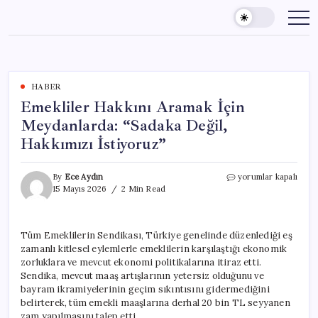
Skip
to
content
HABER
Emekliler Hakkını Aramak İçin
Meydanlarda: “Sadaka Değil,
Hakkımızı İstiyoruz”
Emekliler
By
Ece Aydın
yorumlar kapalı
Hakkını
15 Mayıs 2026
2 Min Read
Aramak
İçin
Meydanlarda:
Tüm Emeklilerin Sendikası, Türkiye genelinde düzenlediği eş
“Sadaka
zamanlı kitlesel eylemlerle emeklilerin karşılaştığı ekonomik
Değil,
Hakkımızı
zorluklara ve mevcut ekonomi politikalarına itiraz etti.
İstiyoruz”
Sendika, mevcut maaş artışlarının yetersiz olduğunu ve
için
bayram ikramiyelerinin geçim sıkıntısını gidermediğini
belirterek, tüm emekli maaşlarına derhal 20 bin TL seyyanen
zam yapılmasını talep etti.