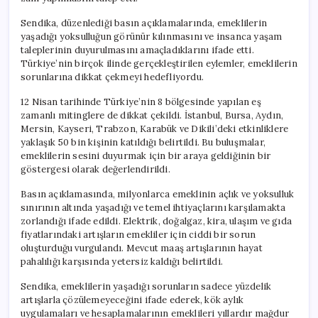
Sendika, düzenlediği basın açıklamalarında, emeklilerin
yaşadığı yoksulluğun görünür kılınmasını ve insanca yaşam
taleplerinin duyurulmasını amaçladıklarını ifade etti.
Türkiye’nin birçok ilinde gerçekleştirilen eylemler, emeklilerin
sorunlarına dikkat çekmeyi hedefliyordu.
12 Nisan tarihinde Türkiye’nin 8 bölgesinde yapılan eş
zamanlı mitinglere de dikkat çekildi. İstanbul, Bursa, Aydın,
Mersin, Kayseri, Trabzon, Karabük ve Dikili’deki etkinliklere
yaklaşık 50 bin kişinin katıldığı belirtildi. Bu buluşmalar,
emeklilerin sesini duyurmak için bir araya geldiğinin bir
göstergesi olarak değerlendirildi.
Basın açıklamasında, milyonlarca emeklinin açlık ve yoksulluk
sınırının altında yaşadığı ve temel ihtiyaçlarını karşılamakta
zorlandığı ifade edildi. Elektrik, doğalgaz, kira, ulaşım ve gıda
fiyatlarındaki artışların emekliler için ciddi bir sorun
oluşturduğu vurgulandı. Mevcut maaş artışlarının hayat
pahalılığı karşısında yetersiz kaldığı belirtildi.
Sendika, emeklilerin yaşadığı sorunların sadece yüzdelik
artışlarla çözülemeyeceğini ifade ederek, kök aylık
uygulamaları ve hesaplamalarının emeklileri yıllardır mağdur