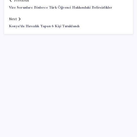
Previous
Vize Sorunları: Binlerce Türk Öğrenci Hakkındaki Belirsizlikler
Next
Konya’da Hırsızlık Yapan 6 Kişi Tutuklandı
SON YAZILAR
Ömer Günel’in avukatlarından suç duyurusu:
‘Soruşturmanın gizliliği ihlal edildi’
ABD tarım dışı istihdam verisinde negatif sürpriz
Meta’ya çocuk güvenliği davasında 567 milyon dolar