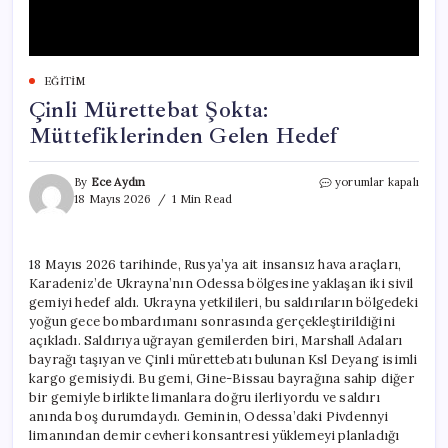
EĞITIM
Çinli Mürettebat Şokta:
Müttefiklerinden Gelen Hedef
Çinli
By
Ece Aydın
yorumlar kapalı
Mürettebat
18 Mayıs 2026
1 Min Read
Şokta:
Müttefiklerinden
Gelen
18 Mayıs 2026 tarihinde, Rusya’ya ait insansız hava araçları,
Hedef
Karadeniz’de Ukrayna’nın Odessa bölgesine yaklaşan iki sivil
için
gemiyi hedef aldı. Ukrayna yetkilileri, bu saldırıların bölgedeki
yoğun gece bombardımanı sonrasında gerçekleştirildiğini
açıkladı. Saldırıya uğrayan gemilerden biri, Marshall Adaları
bayrağı taşıyan ve Çinli mürettebatı bulunan Ksl Deyang isimli
kargo gemisiydi. Bu gemi, Gine-Bissau bayrağına sahip diğer
bir gemiyle birlikte limanlara doğru ilerliyordu ve saldırı
anında boş durumdaydı. Geminin, Odessa’daki Pivdennyi
limanından demir cevheri konsantresi yüklemeyi planladığı