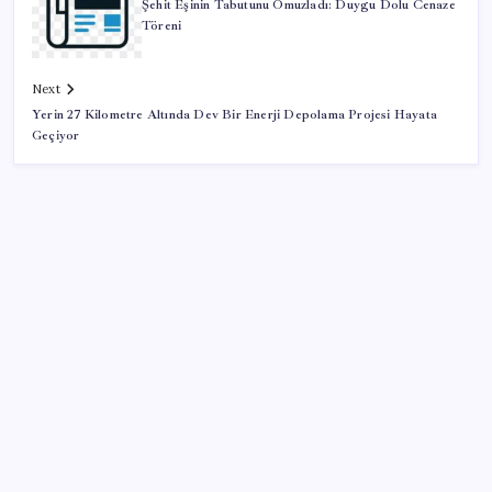
Şehit Eşinin Tabutunu Omuzladı: Duygu Dolu Cenaze
Töreni
Next
Yerin 27 Kilometre Altında Dev Bir Enerji Depolama Projesi Hayata
Geçiyor
SON YAZILAR
Ömrü kısaltan 3 sessiz tehlike! Çocuklarımız bizden
daha kısa mı yaşayacak?
Tutuklanan Erdal Beşikçioğlu açığa almıştı: ‘Etkin