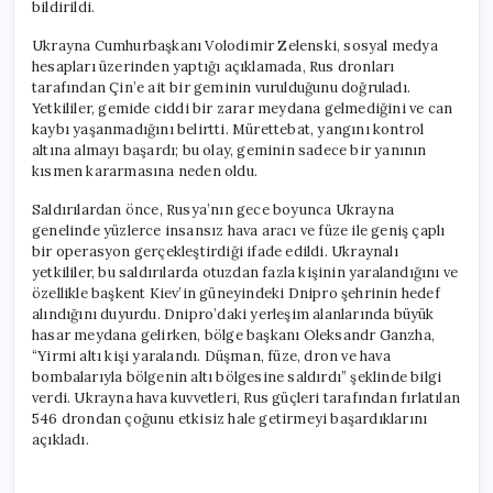
bildirildi.
Ukrayna Cumhurbaşkanı Volodimir Zelenski, sosyal medya
hesapları üzerinden yaptığı açıklamada, Rus dronları
tarafından Çin’e ait bir geminin vurulduğunu doğruladı.
Yetkililer, gemide ciddi bir zarar meydana gelmediğini ve can
kaybı yaşanmadığını belirtti. Mürettebat, yangını kontrol
altına almayı başardı; bu olay, geminin sadece bir yanının
kısmen kararmasına neden oldu.
Saldırılardan önce, Rusya’nın gece boyunca Ukrayna
genelinde yüzlerce insansız hava aracı ve füze ile geniş çaplı
bir operasyon gerçekleştirdiği ifade edildi. Ukraynalı
yetkililer, bu saldırılarda otuzdan fazla kişinin yaralandığını ve
özellikle başkent Kiev’in güneyindeki Dnipro şehrinin hedef
alındığını duyurdu. Dnipro’daki yerleşim alanlarında büyük
hasar meydana gelirken, bölge başkanı Oleksandr Ganzha,
“Yirmi altı kişi yaralandı. Düşman, füze, dron ve hava
bombalarıyla bölgenin altı bölgesine saldırdı” şeklinde bilgi
verdi. Ukrayna hava kuvvetleri, Rus güçleri tarafından fırlatılan
546 drondan çoğunu etkisiz hale getirmeyi başardıklarını
açıkladı.