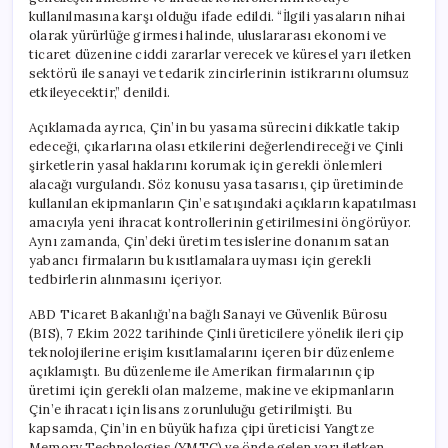
kullanılmasına karşı olduğu ifade edildi. “İlgili yasaların nihai
olarak yürürlüğe girmesi halinde, uluslararası ekonomi ve
ticaret düzenine ciddi zararlar verecek ve küresel yarı iletken
sektörü ile sanayi ve tedarik zincirlerinin istikrarını olumsuz
etkileyecektir,” denildi.
Açıklamada ayrıca, Çin’in bu yasama sürecini dikkatle takip
edeceği, çıkarlarına olası etkilerini değerlendireceği ve Çinli
şirketlerin yasal haklarını korumak için gerekli önlemleri
alacağı vurgulandı. Söz konusu yasa tasarısı, çip üretiminde
kullanılan ekipmanların Çin’e satışındaki açıkların kapatılması
amacıyla yeni ihracat kontrollerinin getirilmesini öngörüyor.
Aynı zamanda, Çin’deki üretim tesislerine donanım satan
yabancı firmaların bu kısıtlamalara uyması için gerekli
tedbirlerin alınmasını içeriyor.
ABD Ticaret Bakanlığı’na bağlı Sanayi ve Güvenlik Bürosu
(BIS), 7 Ekim 2022 tarihinde Çinli üreticilere yönelik ileri çip
teknolojilerine erişim kısıtlamalarını içeren bir düzenleme
açıklamıştı. Bu düzenleme ile Amerikan firmalarının çip
üretimi için gerekli olan malzeme, makine ve ekipmanların
Çin’e ihracatı için lisans zorunluluğu getirilmişti. Bu
kapsamda, Çin’in en büyük hafıza çipi üreticisi Yangtze
Memory Technologies (YMTC) ve önde gelen yarı iletken