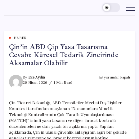
Skip
to
content
HABER
Çin’in ABD Çip Yasa Tasarısına
Cevabı: Küresel Tedarik Zincirinde
Aksamalar Olabilir
Çin’in
By
Ece Aydın
yorumlar kapalı
ABD
26 Nisan 2026
1 Min Read
Çip
Yasa
Tasarısına
Çin Ticaret Bakanlığı, ABD Temsilciler Meclisi Dış İlişkiler
Cevabı:
Komitesi tarafından onaylanan “Donanımlara Yönelik
Küresel
Tedarik
Teknoloji Kontrollerinin Çok Taraflı Uyumlaştırılması
Zincirinde
(MATCH)” isimli yasa tasarısı ve diğer ihracat kontrolü
Aksamalar
düzenlemelerine dair yazılı bir açıklama yaptı. Yapılan
Olabilir
açıklamada, Çin’in ulusal güvenlik anlayışının aşırı bir şekilde
için
genelleştirilmesine ve ihracat kontrollerinin kötüye