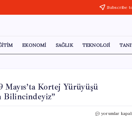
Subscribe t
ĞİTİM
EKONOMİ
SAĞLIK
TEKNOLOJİ
TANI
9 Mayıs’ta Kortej Yürüyüşü
Bilincindeyiz”
CHP
yorumlar kapal
İstanbul
Gençlik
Kolları