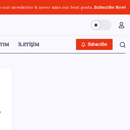
o our newsletter & never miss our best posts.
Subscribe Now!
TIM
İLETİŞİM
Subscribe
SON YAZILAR
ı
Konya’da para geçmeyen otel açıldı: Yemek
de konaklama da bedava ama tek bir şartı