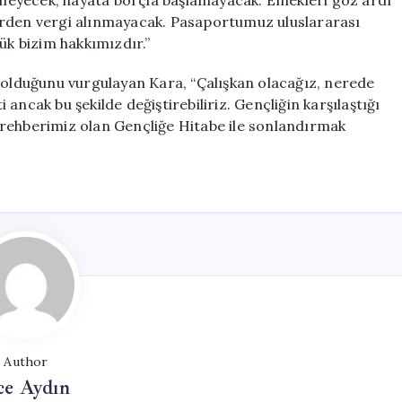
meyecek, hayata borçla başlamayacak. Emekleri göz ardı
erden vergi alınmayacak. Pasaportumuz uluslararası
ük bizim hakkımızdır.”
e olduğunu vurgulayan Kara, “Çalışkan olacağız, nerede
i ancak bu şekilde değiştirebiliriz. Gençliğin karşılaştığı
i, rehberimiz olan Gençliğe Hitabe ile sonlandırmak
Author
ce Aydın