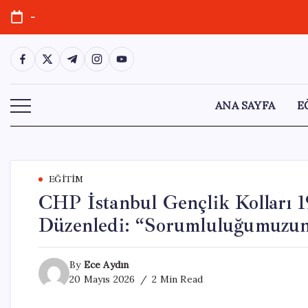
Skip
-
to
content
https://www.facebook.com/
https://twitter.com/
https://t.me/
https://www.instagram.com/
https://youtube.com/
ANA SAYFA
E
EĞITIM
CHP İstanbul Gençlik Kolları 1
Düzenledi: “Sorumluluğumuzun 
By
Ece Aydın
20 Mayıs 2026
2 Min Read