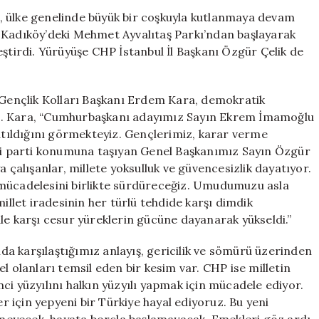
19
, ülke genelinde büyük bir coşkuyla kutlanmaya devam
Mayıs’ta
 Kadıköy’deki Mehmet Ayvalıtaş Parkı’ndan başlayarak
Kortej
eştirdi. Yürüyüşe CHP İstanbul İl Başkanı Özgür Çelik de
Yürüyüşü
Düzenledi:
“Sorumluluğum
ençlik Kolları Başkanı Erdem Kara, demokratik
Bilincindeyiz”
i. Kara, “Cumhurbaşkanı adayımız Sayın Ekrem İmamoğlu
için
zatıldığını görmekteyiz. Gençlerimiz, karar verme
nci parti konumuna taşıyan Genel Başkanımız Sayın Özgür
 çalışanlar, millete yoksulluk ve güvencesizlik dayatıyor.
 mücadelesini birlikte sürdüreceğiz. Umudumuzu asla
millet iradesinin her türlü tehdide karşı dimdik
le karşı cesur yüreklerin gücüne dayanarak yükseldi.”
a karşılaştığımız anlayış, gericilik ve sömürü üzerinden
l olanları temsil eden bir kesim var. CHP ise milletin
ci yüzyılını halkın yüzyılı yapmak için mücadele ediyor.
 için yepyeni bir Türkiye hayal ediyoruz. Bu yeni