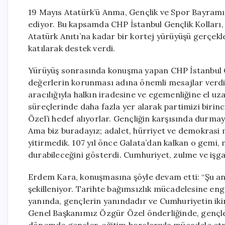
19 Mayıs Atatürk’ü Anma, Gençlik ve Spor Bayramı
ediyor. Bu kapsamda CHP İstanbul Gençlik Kolları,
Atatürk Anıtı’na kadar bir kortej yürüyüşü gerçekl
katılarak destek verdi.
Yürüyüş sonrasında konuşma yapan CHP İstanbul G
değerlerin korunması adına önemli mesajlar verd
aracılığıyla halkın iradesine ve egemenliğine el u
süreçlerinde daha fazla yer alarak partimizi biri
Özel’i hedef alıyorlar. Gençliğin karşısında durmaya
Ama biz buradayız; adalet, hürriyet ve demokrasi
yitirmedik. 107 yıl önce Galata’dan kalkan o gemi, 
durabileceğini gösterdi. Cumhuriyet, zulme ve işga
Erdem Kara, konuşmasına şöyle devam etti: “Şu and
şekilleniyor. Tarihte bağımsızlık mücadelesine enge
yanında, gençlerin yanındadır ve Cumhuriyetin ikin
Genel Başkanımız Özgür Özel önderliğinde, gençler