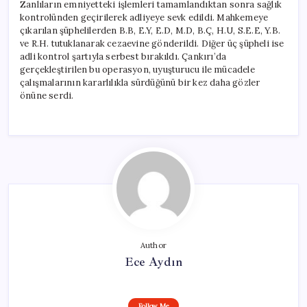
Zanlıların emniyetteki işlemleri tamamlandıktan sonra sağlık
kontrolünden geçirilerek adliyeye sevk edildi. Mahkemeye
çıkarılan şüphelilerden B.B, E.Y, E.D, M.D, B.Ç, H.U, S.E.E, Y.B.
ve R.H. tutuklanarak cezaevine gönderildi. Diğer üç şüpheli ise
adli kontrol şartıyla serbest bırakıldı. Çankırı’da
gerçekleştirilen bu operasyon, uyuşturucu ile mücadele
çalışmalarının kararlılıkla sürdüğünü bir kez daha gözler
önüne serdi.
Author
Ece Aydın
Follow Me