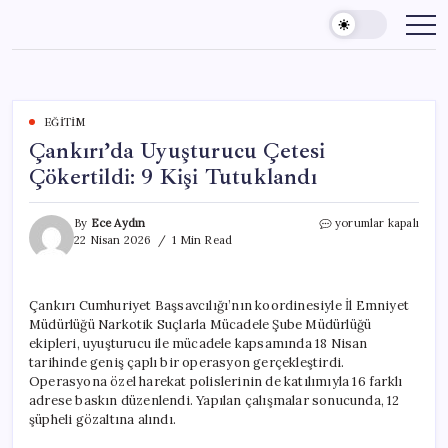
Skip
to
content
EĞITIM
Çankırı’da Uyuşturucu Çetesi
Çökertildi: 9 Kişi Tutuklandı
Çankırı’da
By
Ece Aydın
yorumlar kapalı
Uyuşturucu
22 Nisan 2026
1 Min Read
Çetesi
Çökertildi:
9
Çankırı Cumhuriyet Başsavcılığı’nın koordinesiyle İl Emniyet
Kişi
Müdürlüğü Narkotik Suçlarla Mücadele Şube Müdürlüğü
Tutuklandı
için
ekipleri, uyuşturucu ile mücadele kapsamında 18 Nisan
tarihinde geniş çaplı bir operasyon gerçekleştirdi.
Operasyona özel harekat polislerinin de katılımıyla 16 farklı
adrese baskın düzenlendi. Yapılan çalışmalar sonucunda, 12
şüpheli gözaltına alındı.