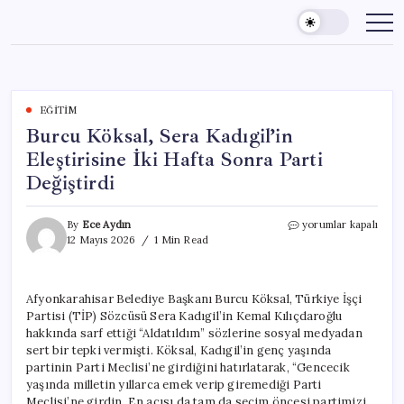
Skip
to
content
EĞITIM
Burcu Köksal, Sera Kadıgil’in
Eleştirisine İki Hafta Sonra Parti
Değiştirdi
Burcu
By
Ece Aydın
yorumlar kapalı
Köksal,
12 Mayıs 2026
1 Min Read
Sera
Kadıgil’in
Eleştirisine
Afyonkarahisar Belediye Başkanı Burcu Köksal, Türkiye İşçi
İki
Partisi (TİP) Sözcüsü Sera Kadıgil’in Kemal Kılıçdaroğlu
Hafta
Sonra
hakkında sarf ettiği “Aldatıldım” sözlerine sosyal medyadan
Parti
sert bir tepki vermişti. Köksal, Kadıgil’in genç yaşında
Değiştirdi
partinin Parti Meclisi’ne girdiğini hatırlatarak, “Gencecik
için
yaşında milletin yıllarca emek verip giremediği Parti
Meclisi’ne girdin. En acısı da tam da seçim öncesi partimizi