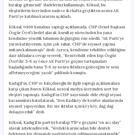
bırakıp gitmendi” ifadelerini kullanmıştı. Köksal, bu
eleştirilerin üzerinden sadece iki hafta geçtikten sonra AK
Parti’ye katılma kararını açıkladı.
Köksal, tv100 kanalına yaptığı açıklamada, CHP Genel Başkanı
Özgür Özel’i hedef alarak, kurultay sürecinden bu yana
kendisine yönelik tutumun değiştiğini öne sürdü. “AK Parti’ye
yarın katılıyorum, içim çok rahat. CHP’de siyaset yapma
imkanı kalmamıştı” dedi. Ayrıca, kendisine tehditler edildiğine
dair iddialara cevap vererek, “Beni tehdit eden kişi Özgür
Özel’dir. 5-6 ay önce AK Parti’ye geçme tartışmaları
başladığında bana ‘5-6 ay sonra iktidara geleceğim ve seni
affetmeyeceğim’ yazdı” şeklinde konuştu.
Kadıgil’in, CHP ve Kılıçdaroğlu ile ilgili yaptığı açıklamalara
karşı çıkan Burcu Köksal, sosyal medya üzerinden sert bir
eleştiri yapmıştı. Kadıgil’in CHP sayesinde elde ettiği siyasi
kazanımları hatırlatarak, “Sen Kadıköy’de konfor alanlarında
siyaset yapıyordun. Biz ise iktidar için köy köy, dağ dağ
dolaşıyorduk” dedi.
Köksal, Kadıgil’in partiyi bırakıp TİP’e geçişini “en acı olay”
olarak nitelendirerek, “Yerdeki karıncadan bile destek
beklenen bir dönemde partinin terk edilmesini unutmadık”