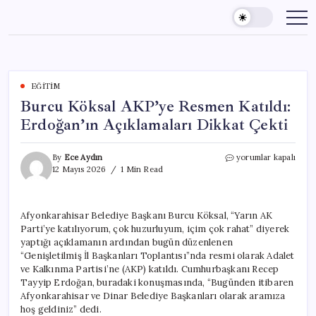
Skip
to
content
EĞITIM
Burcu Köksal AKP’ye Resmen Katıldı:
Erdoğan’ın Açıklamaları Dikkat Çekti
Burcu
By
Ece Aydın
yorumlar kapalı
Köksal
12 Mayıs 2026
1 Min Read
AKP’ye
Resmen
Katıldı:
Afyonkarahisar Belediye Başkanı Burcu Köksal, “Yarın AK
Erdoğan’ın
Parti’ye katılıyorum, çok huzurluyum, içim çok rahat” diyerek
Açıklamaları
Dikkat
yaptığı açıklamanın ardından bugün düzenlenen
Çekti
“Genişletilmiş İl Başkanları Toplantısı”nda resmi olarak Adalet
için
ve Kalkınma Partisi’ne (AKP) katıldı. Cumhurbaşkanı Recep
Tayyip Erdoğan, buradaki konuşmasında, “Bugünden itibaren
Afyonkarahisar ve Dinar Belediye Başkanları olarak aramıza
hoş geldiniz” dedi.