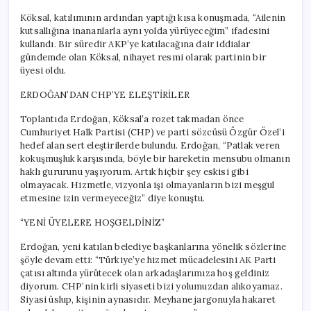
Köksal, katılımının ardından yaptığı kısa konuşmada, “Ailenin
kutsallığına inananlarla aynı yolda yürüyeceğim” ifadesini
kullandı. Bir süredir AKP’ye katılacağına dair iddialar
gündemde olan Köksal, nihayet resmi olarak partinin bir
üyesi oldu.
ERDOĞAN’DAN CHP’YE ELEŞTİRİLER
Toplantıda Erdoğan, Köksal’a rozet takmadan önce
Cumhuriyet Halk Partisi (CHP) ve parti sözcüsü Özgür Özel’i
hedef alan sert eleştirilerde bulundu. Erdoğan, “Patlak veren
kokuşmuşluk karşısında, böyle bir hareketin mensubu olmanın
haklı gururunu yaşıyorum. Artık hiçbir şey eskisi gibi
olmayacak. Hizmetle, vizyonla işi olmayanların bizi meşgul
etmesine izin vermeyeceğiz” diye konuştu.
“YENİ ÜYELERE HOŞGELDİNİZ”
Erdoğan, yeni katılan belediye başkanlarına yönelik sözlerine
şöyle devam etti: “Türkiye’ye hizmet mücadelesini AK Parti
çatısı altında yürütecek olan arkadaşlarımıza hoş geldiniz
diyorum. CHP’nin kirli siyaseti bizi yolumuzdan alıkoyamaz.
Siyasi üslup, kişinin aynasıdır. Meyhane jargonuyla hakaret