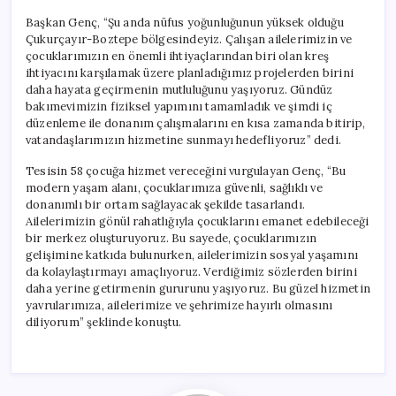
Başkan Genç, “Şu anda nüfus yoğunluğunun yüksek olduğu
Çukurçayır-Boztepe bölgesindeyiz. Çalışan ailelerimizin ve
çocuklarımızın en önemli ihtiyaçlarından biri olan kreş
ihtiyacını karşılamak üzere planladığımız projelerden birini
daha hayata geçirmenin mutluluğunu yaşıyoruz. Gündüz
bakımevimizin fiziksel yapımını tamamladık ve şimdi iç
düzenleme ile donanım çalışmalarını en kısa zamanda bitirip,
vatandaşlarımızın hizmetine sunmayı hedefliyoruz” dedi.
Tesisin 58 çocuğa hizmet vereceğini vurgulayan Genç, “Bu
modern yaşam alanı, çocuklarımıza güvenli, sağlıklı ve
donanımlı bir ortam sağlayacak şekilde tasarlandı.
Ailelerimizin gönül rahatlığıyla çocuklarını emanet edebileceği
bir merkez oluşturuyoruz. Bu sayede, çocuklarımızın
gelişimine katkıda bulunurken, ailelerimizin sosyal yaşamını
da kolaylaştırmayı amaçlıyoruz. Verdiğimiz sözlerden birini
daha yerine getirmenin gururunu yaşıyoruz. Bu güzel hizmetin
yavrularımıza, ailelerimize ve şehrimize hayırlı olmasını
diliyorum” şeklinde konuştu.