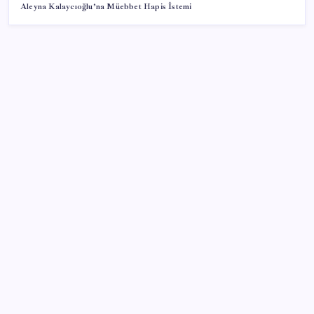
Aleyna Kalaycıoğlu’na Müebbet Hapis İstemi
SON YAZILAR
Google Messages’a Yeni Uzun Basma Menüsü Geldi
ABD’de tüketici kredileri beklentileri aştı
Telif baskısı sonuç verdi: Suno şarkılarına dijital imza
geliyor
Ömer Günel’in avukatlarından suç duyurusu:
‘Soruşturmanın gizliliği ihlal edildi’
ABD tarım dışı istihdam verisinde negatif sürpriz