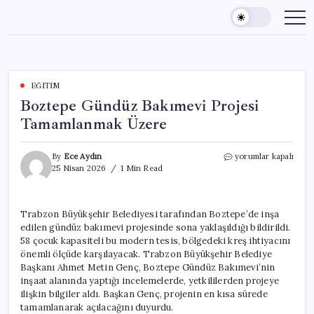
Skip
to
content
EĞITIM
Boztepe Gündüz Bakımevi Projesi
Tamamlanmak Üzere
Boztepe
By
Ece Aydın
yorumlar kapalı
Gündüz
25 Nisan 2026
1 Min Read
Bakımevi
Projesi
Tamamlanmak
Trabzon Büyükşehir Belediyesi tarafından Boztepe’de inşa
Üzere
edilen gündüz bakımevi projesinde sona yaklaşıldığı bildirildi.
için
58 çocuk kapasiteli bu modern tesis, bölgedeki kreş ihtiyacını
önemli ölçüde karşılayacak. Trabzon Büyükşehir Belediye
Başkanı Ahmet Metin Genç, Boztepe Gündüz Bakımevi’nin
inşaat alanında yaptığı incelemelerde, yetkililerden projeye
ilişkin bilgiler aldı. Başkan Genç, projenin en kısa sürede
tamamlanarak açılacağını duyurdu.