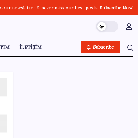
o our newsletter & never miss our best posts.
Subscribe Now!
TIM
İLETİŞİM
Subscribe
SON YAZILAR
Kılıçdaroğlu görevden almıştı… YSK’den
‘YENİ Parti’ kararı: Mehmet Hadimi