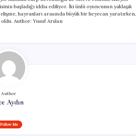
Beklenmedik
isinin başladığı iddia ediliyor. İki ünlü oyuncunun yaklaşık
Aşk
 gelişme, hayranları arasında büyük bir heyecan yaratırken
için
u oldu. Author: Yusuf Arslan
Author
ce Aydın
Follow Me