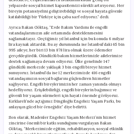
yelpazede sosyal hizmet kapasitemizi sürekli artırıyoruz. Her
bireyin potansiyelini geliştirebildiği ve sosyal hayata güvenle
katılabildiği bir Türkiye için çaba sarf ediyoruz.” dedi.
Ayrıca Bakan Göktaş, “Evde Bakım Yardımı ile engelli
vatandaşlarımızın aile ortamında desteklenmesini
sağlamaktayız. Geçtiğimiz yıl İstanbul için bu konuda 6 milyar
lira kaynak aktardık. Bu ay durumunda ise İstanbul’daki 65 bin
995 aileye, her biri 13 bin 878 lira olmak üzere ödemeler
gerçekleştirdik. Gündüzlü bakım hizmetlerimizle ailelerimize
destek sağlamaya devam ediyoruz. Ülke genelinde 147
gündüzlü merkezde yaklaşık 3 bin engelli bireye hizmet
sunuyoruz. İstanbul’da ise 12 merkezimizde 416 engelli
vatandaşımızın sosyal bağlarını güçlendiren hizmetler
sağlıyoruz. Engelli bireylerimizin her zaman yanında olmayı
hedefliyoruz. Erişilebilirliği, engelli bireylerin bağımsız ve
güvenli bir yaşam sürmeleri için hayati önemde görüyoruz.
Kırklareli’nde açtığımız Dingiloğlu Engelsiz Yaşam Parkı, bu
anlayışın güzel bir örneğidir.” diye belirtti.
Son olarak, Madenler Engelsiz Yaşam Merkezi’nin hizmet
zincirine önemli bir katkı sunduğunu vurgulayan Bakan
Göktaş, “Merkezimizde eğitim, rehabilitasyon, sosyal etkinlik