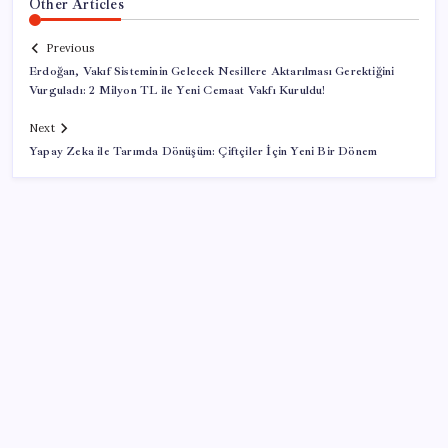
Other Articles
Previous
Erdoğan, Vakıf Sisteminin Gelecek Nesillere Aktarılması Gerektiğini
Vurguladı: 2 Milyon TL ile Yeni Cemaat Vakfı Kuruldu!
Next
Yapay Zeka ile Tarımda Dönüşüm: Çiftçiler İçin Yeni Bir Dönem
SON YAZILAR
Ömrü kısaltan 3 sessiz tehlike! Çocuklarımız bizden
daha kısa mı yaşayacak?