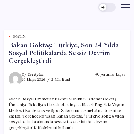
Skip
to
content
EĞITIM
Bakan Göktaş: Türkiye, Son 24 Yılda
Sosyal Politikalarda Sessiz Devrim
Gerçekleştirdi
Bakan
By
Ece Aydın
yorumlar kapalı
Göktaş:
16 Mayıs 2026
2 Min Read
Türkiye,
Son
24
Aile ve Sosyal Hizmetler Bakanı Mahinur Özdemir Göktaş,
Yılda
Ümraniye Belediyesi tarafından inşa edilecek Engelsiz Yaşam
Sosyal
Politikalarda
Merkezi Konferans ve Spor Salonu’nun temel atma törenine
Sessiz
katıldı. Törende konuşan Bakan Göktaş, “Türkiye son 24 yılda
Devrim
sosyal politika alanında sessiz fakat etkili bir devrim
Gerçekleştirdi
gerçekleştirdi.” ifadelerini kullandı.
için