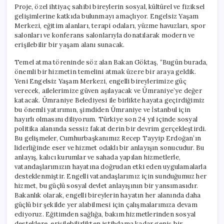
Proje, özel ihtiyaç sahibi bireylerin sosyal, kültürel ve fiziksel
gelişimlerine katkıda bulunmayı amaçlıyor. Engelsiz Yaşam
Merkezi, eğitim alanları, terapi odaları, yüzme havuzları, spor
salonları ve konferans salonlarıyla donatılarak modern ve
erişilebilir bir yaşam alanı sunacak.
Temel atma töreninde söz alan Bakan Göktaş, “Bugün burada,
önemli bir hizmetin temelini atmak üzere bir araya geldik.
Yeni Engelsiz Yaşam Merkezi, engelli bireylerimize güç
verecek, ailelerimize güven aşılayacak ve Ümraniye’ye değer
katacak. Ümraniye Belediyesi ile birlikte hayata geçirdiğimiz
bu önemli yatırımın, şimdiden Ümraniye ve İstanbul için
hayırlı olmasını diliyorum. Türkiye son 24 yıl içinde sosyal
politika alanında sessiz fakat derin bir devrim gerçekleştirdi.
Bu gelişmeler, Cumhurbaşkanımız Recep Tayyip Erdoğan’ın
liderliğinde eser ve hizmet odaklı bir anlayışın sonucudur. Bu
anlayış, kalıcı kurumlar ve sahada yapılan hizmetlerle,
vatandaşlarımızın hayatına doğrudan etki eden uygulamalarla
desteklenmiştir. Engelli vatandaşlarımız için sunduğumuz her
hizmet, bu güçlü sosyal devlet anlayışının bir yansımasıdır.
Bakanlık olarak, engelli bireylerin hayatın her alanında daha
güçlü bir şekilde yer alabilmesi için çalışmalarımıza devam
ediyoruz. Eğitimden sağlığa, bakım hizmetlerinden sosyal
desteklere, erişilebilirlikten istihdama kadar geniş bir