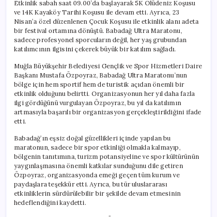
Etkinlik sabah saat 09.00’da başlayarak 5K Ölüdeniz Koşusu
ve 14K Kayaköy Tarihi Koşusu ile devam etti. Ayrıca, 23
Nisan’a özel düzenlenen Çocuk Koşusu ile etkinlik alanı adeta
bir festival ortamına dönüştü. Babadağ Ultra Maratonu,
sadece profesyonel sporcuların değil, her yaş grubundan
katılımcının ilgisini çekerek büyük bir katılım sağladı.
Muğla Büyükşehir Belediyesi Gençlik ve Spor Hizmetleri Daire
Başkanı Mustafa Özpoyraz, Babadağ Ultra Maratonu’nun
bölge için hem sportif hem de turistik açıdan önemli bir
etkinlik olduğunu belirtti. Organizasyonun her yıl daha fazla
ilgi gördüğünü vurgulayan Özpoyraz, bu yıl da katılımın
artmasıyla başarılı bir organizasyon gerçekleştirildiğini ifade
etti.
Babadağ’ın eşsiz doğal güzellikleri içinde yapılan bu
maratonun, sadece bir spor etkinliği olmakla kalmayıp,
bölgenin tanıtımına, turizm potansiyeline ve spor kültürünün
yaygınlaşmasına önemli katkılar sunduğunu dile getiren
Özpoyraz, organizasyonda emeği geçen tüm kurum ve
paydaşlara teşekkür etti. Ayrıca, bu tür uluslararası
etkinliklerin sürdürülebilir bir şekilde devam etmesinin
hedeflendiğini kaydetti.