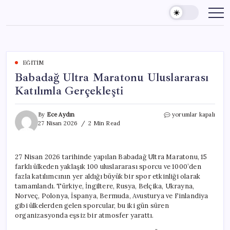
Skip
to
content
EĞITIM
Babadağ Ultra Maratonu Uluslararası
Katılımla Gerçekleşti
Babadağ
By
Ece Aydın
yorumlar kapalı
Ultra
27 Nisan 2026
2 Min Read
Maratonu
Uluslararası
Katılımla
27 Nisan 2026 tarihinde yapılan Babadağ Ultra Maratonu, 15
Gerçekleşti
farklı ülkeden yaklaşık 100 uluslararası sporcu ve 1000’den
için
fazla katılımcının yer aldığı büyük bir spor etkinliği olarak
tamamlandı. Türkiye, İngiltere, Rusya, Belçika, Ukrayna,
Norveç, Polonya, İspanya, Bermuda, Avusturya ve Finlandiya
gibi ülkelerden gelen sporcular, bu iki gün süren
organizasyonda eşsiz bir atmosfer yarattı.