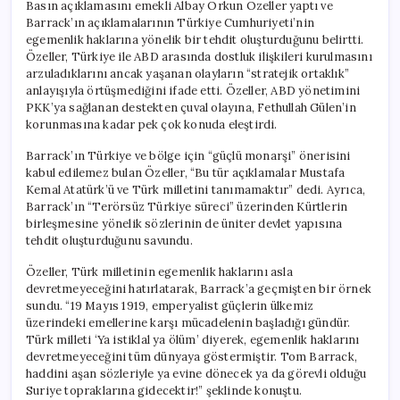
Basın açıklamasını emekli Albay Orkun Özeller yaptı ve
Barrack’ın açıklamalarının Türkiye Cumhuriyeti’nin
egemenlik haklarına yönelik bir tehdit oluşturduğunu belirtti.
Özeller, Türkiye ile ABD arasında dostluk ilişkileri kurulmasını
arzuladıklarını ancak yaşanan olayların “stratejik ortaklık”
anlayışıyla örtüşmediğini ifade etti. Özeller, ABD yönetimini
PKK’ya sağlanan destekten çuval olayına, Fethullah Gülen’in
korunmasına kadar pek çok konuda eleştirdi.
Barrack’ın Türkiye ve bölge için “güçlü monarşi” önerisini
kabul edilemez bulan Özeller, “Bu tür açıklamalar Mustafa
Kemal Atatürk’ü ve Türk milletini tanımamaktır” dedi. Ayrıca,
Barrack’ın “Terörsüz Türkiye süreci” üzerinden Kürtlerin
birleşmesine yönelik sözlerinin de üniter devlet yapısına
tehdit oluşturduğunu savundu.
Özeller, Türk milletinin egemenlik haklarını asla
devretmeyeceğini hatırlatarak, Barrack’a geçmişten bir örnek
sundu. “19 Mayıs 1919, emperyalist güçlerin ülkemiz
üzerindeki emellerine karşı mücadelenin başladığı gündür.
Türk milleti ‘Ya istiklal ya ölüm’ diyerek, egemenlik haklarını
devretmeyeceğini tüm dünyaya göstermiştir. Tom Barrack,
haddini aşan sözleriyle ya evine dönecek ya da görevli olduğu
Suriye topraklarına gidecektir!” şeklinde konuştu.