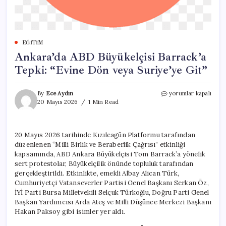
EĞITIM
Ankara’da ABD Büyükelçisi Barrack’a
Tepki: “Evine Dön veya Suriye’ye Git”
Ankara’da
By
Ece Aydın
yorumlar kapalı
ABD
20 Mayıs 2026
1 Min Read
Büyükelçisi
Barrack’a
Tepki:
20 Mayıs 2026 tarihinde Kızılcagün Platformu tarafından
“Evine
düzenlenen “Milli Birlik ve Beraberlik Çağrısı” etkinliği
Dön
veya
kapsamında, ABD Ankara Büyükelçisi Tom Barrack’a yönelik
Suriye’ye
sert protestolar, Büyükelçilik önünde topluluk tarafından
Git”
gerçekleştirildi. Etkinlikte, emekli Albay Alican Türk,
için
Cumhuriyetçi Vatanseverler Partisi Genel Başkanı Serkan Öz,
İYİ Parti Bursa Milletvekili Selçuk Türkoğlu, Doğru Parti Genel
Başkan Yardımcısı Arda Ateş ve Milli Düşünce Merkezi Başkanı
Hakan Paksoy gibi isimler yer aldı.