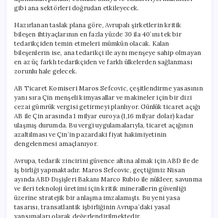
gibi ana sektörleri doğrudan etkileyecek.
Hazırlanan taslak plana göre, Avrupalı şirketlerin kritik
bileşen ihtiyaçlarının en fazla yüzde 30 ila 40’ını tek bir
tedarikçiden temin etmeleri mümkün olacak. Kalan
bileşenlerin ise, ana tedarikçi ile aynı menşeye sahip olmayan
en az üç farklı tedarikçiden ve farklı ülkelerden sağlanması
zorunlu hale gelecek.
AB Ticaret Komiseri Maros Sefcovic, çeşitlendirme yasasının
yanı sıra Çin menşeli kimyasallar ve makineler için bir dizi
cezai gümrük vergisi getirmeyi planlıyor. Günlük ticaret açığı
AB ile Çin arasında 1 milyar euroya (1,16 milyar dolar) kadar
ulaşmış durumda. Bu vergi uygulamalarıyla, ticaret açığının
azaltılması ve Çin’in pazardaki fiyat hakimiyetinin
dengelenmesi amaçlanıyor.
Avrupa, tedarik zincirini güvence altına almak için ABD ile de
iş birliği yapmaktadır. Maros Sefcovic, geçtiğimiz Nisan
ayında ABD Dışişleri Bakanı Marco Rubio ile nükleer, savunma
ve ileri teknoloji üretimi için kritik minerallerin güvenliği
üzerine stratejik bir anlaşma imzalamıştı. Bu yeni yasa
tasarısı, transatlantik işbirliğinin Avrupa’daki yasal
yansımaları olarak değerlendirilmektedir.