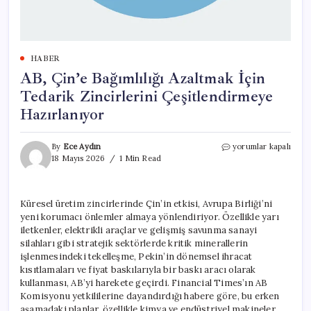
HABER
AB, Çin’e Bağımlılığı Azaltmak İçin
Tedarik Zincirlerini Çeşitlendirmeye
Hazırlanıyor
AB,
By
Ece Aydın
yorumlar kapalı
Çin’e
18 Mayıs 2026
1 Min Read
Bağımlılığı
Azaltmak
İçin
Küresel üretim zincirlerinde Çin’in etkisi, Avrupa Birliği’ni
Tedarik
yeni korumacı önlemler almaya yönlendiriyor. Özellikle yarı
Zincirlerini
Çeşitlendirmeye
iletkenler, elektrikli araçlar ve gelişmiş savunma sanayi
Hazırlanıyor
silahları gibi stratejik sektörlerde kritik minerallerin
için
işlenmesindeki tekelleşme, Pekin’in dönemsel ihracat
kısıtlamaları ve fiyat baskılarıyla bir baskı aracı olarak
kullanması, AB’yi harekete geçirdi. Financial Times’ın AB
Komisyonu yetkililerine dayandırdığı habere göre, bu erken
aşamadaki planlar, özellikle kimya ve endüstriyel makineler