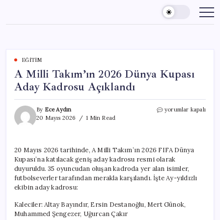
Skip
to
content
EĞITIM
A Milli Takım’ın 2026 Dünya Kupası
Aday Kadrosu Açıklandı
A
By
Ece Aydın
yorumlar kapalı
Milli
20 Mayıs 2026
1 Min Read
Takım’ın
2026
Dünya
20 Mayıs 2026 tarihinde, A Milli Takım’ın 2026 FIFA Dünya
Kupası
Kupası’na katılacak geniş aday kadrosu resmi olarak
Aday
Kadrosu
duyuruldu. 35 oyuncudan oluşan kadroda yer alan isimler,
Açıklandı
futbolseverler tarafından merakla karşılandı. İşte Ay-yıldızlı
için
ekibin aday kadrosu:
Kaleciler: Altay Bayındır, Ersin Destanoğlu, Mert Günok,
Muhammed Şengezer, Uğurcan Çakır