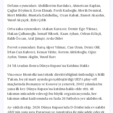
Defans oyuncuları: Abdülkerim Bardakcı, Ahmetcan Kaplan,
Çağlar Söyüncü, Eren Elmalı, Ferdi Kadıoğlu, Merih Demiral,
Mert Müldür, Mustafa Eskihellaç, Ozan Kabak, Samet Akaydın,
Yusuf Akçiçek, Zeki Çelik
Orta saha oyuncuları: Atakan Karazor, Demir Ege Tıknaz,
Hakan Çalhanoğlu, İsmail Yüksek, Kaan Ayhan, Orkun Kökçü,
Salih Özcan, Aral Şimşir, Arda Güler
Forvet oyuncuları: Barış Alper Yılmaz, Can Uzun, Deniz Gül,
İrfan Can Kahveci, Kenan Yıldız, Kerem Aktürkoğlu, Oğuz
Aydın, Yunus Akgün, Yusuf Sarı
24 Yıl Aradan Sonra Dünya Kupası’na Katılma Hakkı
Vincenzo Montella’nın teknik direktörlüğünü üstlendiği A Milli
Takım, bu yıl mart ayında gerçekleştirdiği UEFA play-off
maçlarında Romanya ve Kosova’yı yenerek, 2002 yılından bu
yana ilk kez Dünya Kupası’na katılma hakkı elde etti. 48
takımın mücadele edeceği bu büyük organizasyonda, her
takımın nihai kadrosunda en fazla 26 futbolcu yer alabilecek.
Ay-yıldızlı ekip, 2026 Dünya Kupası’nda D Grubu’nda ev sahibi
ABD’nin yanı sıra Paraguay ve Avustralya ile mücadele edecek.